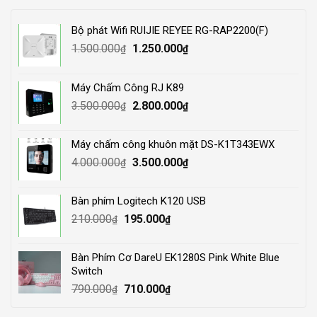
Bộ phát Wifi RUIJIE REYEE RG-RAP2200(F)
Original
Current
1.500.000
1.250.000
₫
₫
price
price
was:
is:
Máy Chấm Công RJ K89
1.500.000₫.
1.250.000₫.
Original
Current
3.500.000
2.800.000
₫
₫
price
price
was:
is:
Máy chấm công khuôn mặt DS-K1T343EWX
3.500.000₫.
2.800.000₫.
Original
Current
4.000.000
3.500.000
₫
₫
price
price
was:
is:
Bàn phím Logitech K120 USB
4.000.000₫.
3.500.000₫.
Original
Current
210.000
195.000
₫
₫
price
price
was:
is:
Bàn Phím Cơ DareU EK1280S Pink White Blue
210.000₫.
195.000₫.
Switch
Original
Current
790.000
710.000
₫
₫
price
price