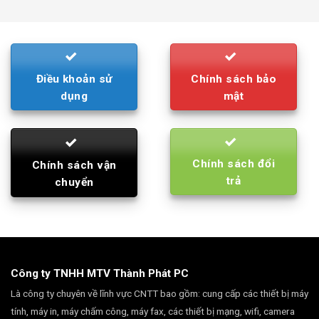
was:
is:
790.000₫.
710.000₫.
Điều khoản sử
Chính sách bảo
dụng
mật
Chính sách đổi
Chính sách vận
trả
chuyển
Công ty TNHH MTV Thành Phát PC
Là công ty chuyên về lĩnh vực CNTT bao gồm: cung cấp các thiết bị máy
tính, máy in, máy chấm công, máy fax, các thiết bị mạng, wifi, camera