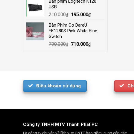
Bàn phím Logitech K120
was:
is:
USB
4.000.000₫.
3.500.000₫.
Original
Current
210.000
195.000
₫
₫
price
price
Bàn Phím Cơ DareU
was:
is:
EK1280S Pink White Blue
210.000₫.
195.000₫.
Switch
Original
Current
790.000
710.000
₫
₫
price
price
was:
is:
790.000₫.
710.000₫.
Điều khoản sử dụng
Ch
Công ty TNHH MTV Thành Phát PC
Là công ty chuyên về lĩnh vực CNTT bao gồm: cung cấp các