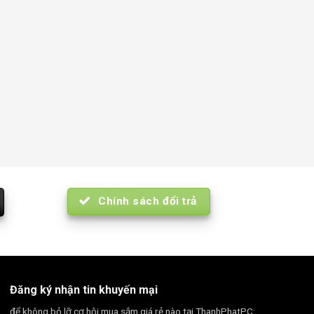
Chính sách đổi trả
Đăng ký nhận tin khuyến mại
để không bỏ lỡ cơ hội mua sắm giá rẻ nào tại ThanhPhatPC: