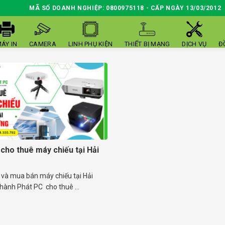
MÃ SỐ DOANH NGHIỆP: 0800975118 - CẤP NGÀY 13/03/2012
ÁY IN
CAMERA
LINH PHỤ KIỆN
THIẾT BỊ MẠNG
DỊCH VỤ
Đ
 cho thuê máy chiếu tại Hải
 và mua bán máy chiếu tại Hải
hành Phát PC cho thuê ...