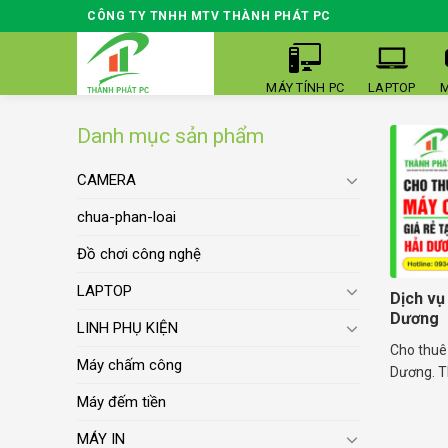
Skip
CÔNG TY TNHH MTV THÀNH PHÁT PC
to
content
MÁY TÍNH PC
LAPTOP
M
Danh mục sản phẩm
CAMERA
chua-phan-loai
Đồ chơi công nghệ
LAPTOP
Dịch vụ
Dương
LINH PHỤ KIỆN
Cho thuê
Máy chấm công
Dương. T
Máy đếm tiền
MÁY IN