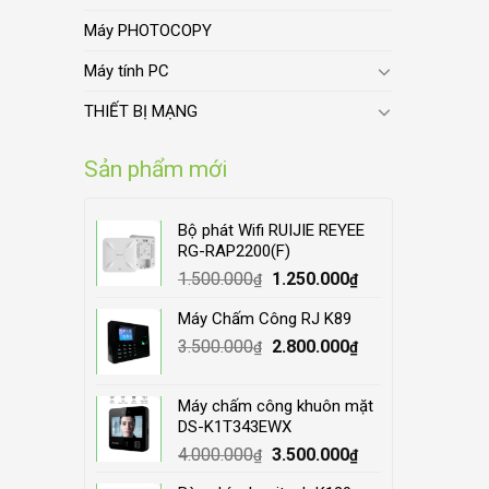
Máy PHOTOCOPY
Máy tính PC
THIẾT BỊ MẠNG
Sản phẩm mới
Bộ phát Wifi RUIJIE REYEE
RG-RAP2200(F)
Original
Current
1.500.000
1.250.000
₫
₫
price
price
Máy Chấm Công RJ K89
was:
is:
Original
Current
3.500.000
1.500.000₫.
2.800.000
1.250.000₫.
₫
₫
price
price
was:
is:
Máy chấm công khuôn mặt
3.500.000₫.
2.800.000₫.
DS-K1T343EWX
Original
Current
4.000.000
3.500.000
₫
₫
price
price