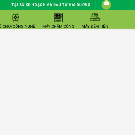
TẠI SỞ KẾ HOẠCH VÀ ĐẦU TƯ HẢI DƯƠNG
Ồ CHƠI CÔNG NGHỆ
MÁY CHẤM CÔNG
MÁY ĐẾM TIỀN