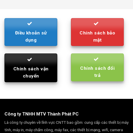
was:
is:
790.000₫.
710.000₫.
Điều khoản sử
Chính sách bảo
dụng
mật
Chính sách đổi
Chính sách vận
trả
chuyển
Công ty TNHH MTV Thành Phát PC
Là công ty chuyên về lĩnh vực CNTT bao gồm: cung cấp các thiết bị máy
tính, máy in, máy chấm công, máy fax, các thiết bị mạng, wifi, camera