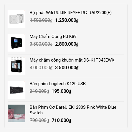
Bộ phát Wifi RUIJIE REYEE RG-RAP2200(F)
Original
Current
1.500.000
1.250.000
₫
₫
price
price
was:
is:
Máy Chấm Công RJ K89
1.500.000₫.
1.250.000₫.
Original
Current
3.500.000
2.800.000
₫
₫
price
price
was:
is:
Máy chấm công khuôn mặt DS-K1T343EWX
3.500.000₫.
2.800.000₫.
Original
Current
4.000.000
3.500.000
₫
₫
price
price
was:
is:
Bàn phím Logitech K120 USB
4.000.000₫.
3.500.000₫.
Original
Current
210.000
195.000
₫
₫
price
price
was:
is:
Bàn Phím Cơ DareU EK1280S Pink White Blue
210.000₫.
195.000₫.
Switch
Original
Current
790.000
710.000
₫
₫
price
price