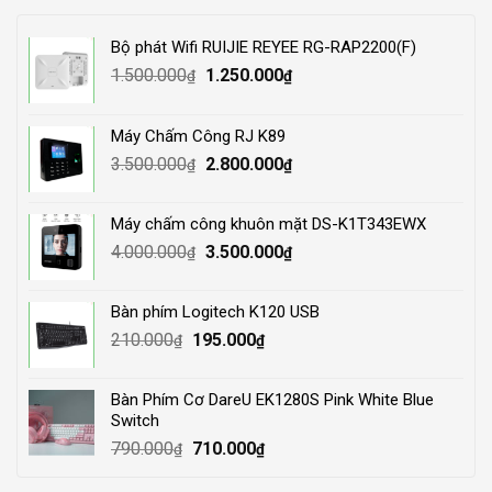
Bộ phát Wifi RUIJIE REYEE RG-RAP2200(F)
Original
Current
1.500.000
1.250.000
₫
₫
price
price
was:
is:
Máy Chấm Công RJ K89
1.500.000₫.
1.250.000₫.
Original
Current
3.500.000
2.800.000
₫
₫
price
price
was:
is:
Máy chấm công khuôn mặt DS-K1T343EWX
3.500.000₫.
2.800.000₫.
Original
Current
4.000.000
3.500.000
₫
₫
price
price
was:
is:
Bàn phím Logitech K120 USB
4.000.000₫.
3.500.000₫.
Original
Current
210.000
195.000
₫
₫
price
price
was:
is:
Bàn Phím Cơ DareU EK1280S Pink White Blue
210.000₫.
195.000₫.
Switch
Original
Current
790.000
710.000
₫
₫
price
price