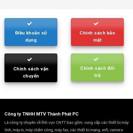
was:
is:
790.000₫.
710.000₫.
Điều khoản sử
Chính sách bảo
dụng
mật
Chính sách đổi
Chính sách vận
trả
chuyển
Công ty TNHH MTV Thành Phát PC
Là công ty chuyên về lĩnh vực CNTT bao gồm: cung cấp các thiết bị máy
tính, máy in, máy chấm công, máy fax, các thiết bị mạng, wifi, camera