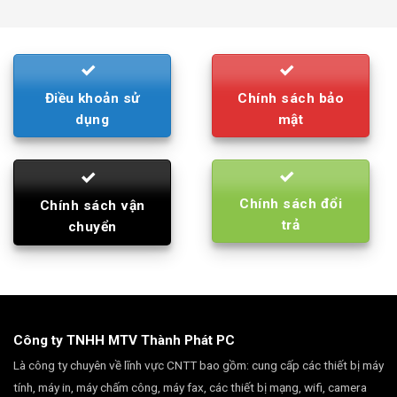
was:
is:
790.000₫.
710.000₫.
Điều khoản sử
Chính sách bảo
dụng
mật
Chính sách đổi
Chính sách vận
trả
chuyển
Công ty TNHH MTV Thành Phát PC
Là công ty chuyên về lĩnh vực CNTT bao gồm: cung cấp các thiết bị máy
tính, máy in, máy chấm công, máy fax, các thiết bị mạng, wifi, camera