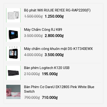
Bộ phát Wifi RUIJIE REYEE RG-RAP2200(F)
Original
Current
1.500.000
1.250.000
₫
₫
price
price
was:
is:
Máy Chấm Công RJ K89
1.500.000₫.
1.250.000₫.
Original
Current
3.500.000
2.800.000
₫
₫
price
price
was:
is:
Máy chấm công khuôn mặt DS-K1T343EWX
3.500.000₫.
2.800.000₫.
Original
Current
4.000.000
3.500.000
₫
₫
price
price
was:
is:
Bàn phím Logitech K120 USB
4.000.000₫.
3.500.000₫.
Original
Current
210.000
195.000
₫
₫
price
price
was:
is:
Bàn Phím Cơ DareU EK1280S Pink White Blue
210.000₫.
195.000₫.
Switch
Original
Current
790.000
710.000
₫
₫
price
price