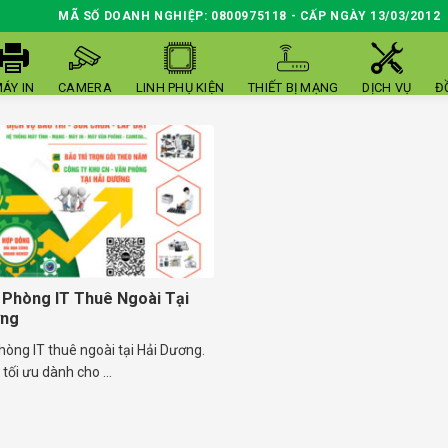
MÃ SỐ DOANH NGHIỆP: 0800975118 - CẤP NGÀY 13/03/2012
ÁY IN
CAMERA
LINH PHỤ KIỆN
THIẾT BỊ MẠNG
DỊCH VỤ
Đ
 Phòng IT Thuê Ngoài Tại
ơng
hòng IT thuê ngoài tại Hải Dương.
 tối ưu dành cho ...