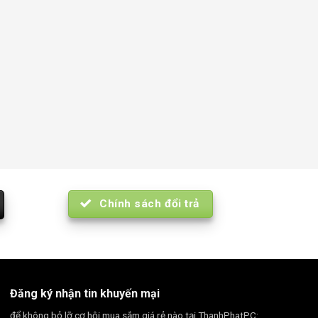
Chính sách đổi trả
Đăng ký nhận tin khuyến mại
để không bỏ lỡ cơ hội mua sắm giá rẻ nào tại ThanhPhatPC: