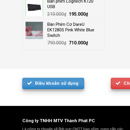
Bàn phím Logitech K120
was:
is:
USB
4.000.000₫.
3.500.000₫.
Original
Current
210.000
195.000
₫
₫
price
price
Bàn Phím Cơ DareU
was:
is:
EK1280S Pink White Blue
210.000₫.
195.000₫.
Switch
Original
Current
790.000
710.000
₫
₫
price
price
was:
is:
790.000₫.
710.000₫.
Điều khoản sử dụng
Ch
Công ty TNHH MTV Thành Phát PC
Là công ty chuyên về lĩnh vực CNTT bao gồm: cung cấp các