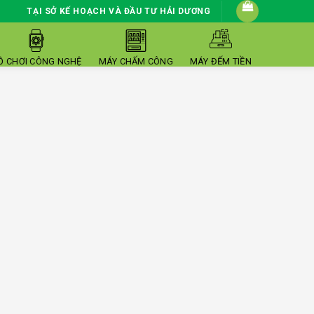
TẠI SỞ KẾ HOẠCH VÀ ĐẦU TƯ HẢI DƯƠNG
Ồ CHƠI CÔNG NGHỆ
MÁY CHẤM CÔNG
MÁY ĐẾM TIỀN