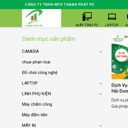
Skip
CÔNG TY TNHH MTV THÀNH PHÁT PC
to
content
MÁY TÍNH PC
LAPTOP
M
Danh mục sản phẩm
CAMERA
chua-phan-loai
Đồ chơi công nghệ
LAPTOP
Dịch Vụ
Hải Dư
LINH PHỤ KIỆN
Dịch vụ p
Máy chấm công
Giải pháp
Máy đếm tiền
MÁY IN