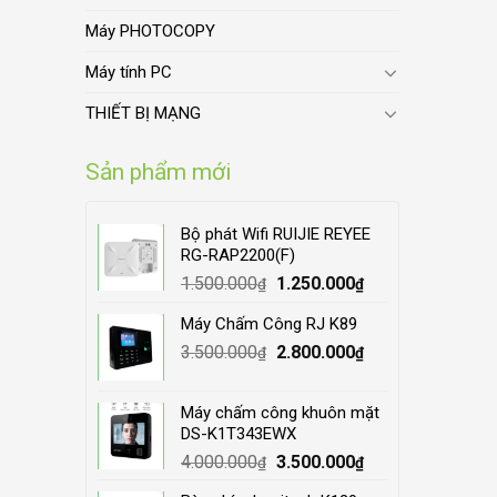
Máy PHOTOCOPY
Máy tính PC
THIẾT BỊ MẠNG
Sản phẩm mới
Bộ phát Wifi RUIJIE REYEE
RG-RAP2200(F)
Original
Current
1.500.000
1.250.000
₫
₫
price
price
Máy Chấm Công RJ K89
was:
is:
Original
Current
3.500.000
1.500.000₫.
2.800.000
1.250.000₫.
₫
₫
price
price
was:
is:
Máy chấm công khuôn mặt
3.500.000₫.
2.800.000₫.
DS-K1T343EWX
Original
Current
4.000.000
3.500.000
₫
₫
price
price