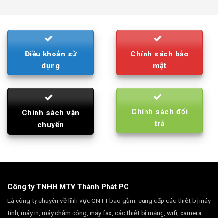
was:
is:
790.000₫.
710.000₫.
Điều khoản sử
Chính sách bảo
dụng
mật
Chính sách đổi
Chính sách vận
trả
chuyển
Công ty TNHH MTV Thành Phát PC
Là công ty chuyên về lĩnh vực CNTT bao gồm: cung cấp các thiết bị máy
tính, máy in, máy chấm công, máy fax, các thiết bị mạng, wifi, camera