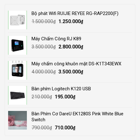
Bộ phát Wifi RUIJIE REYEE RG-RAP2200(F)
Original
Current
1.500.000
1.250.000
₫
₫
price
price
was:
is:
Máy Chấm Công RJ K89
1.500.000₫.
1.250.000₫.
Original
Current
3.500.000
2.800.000
₫
₫
price
price
was:
is:
Máy chấm công khuôn mặt DS-K1T343EWX
3.500.000₫.
2.800.000₫.
Original
Current
4.000.000
3.500.000
₫
₫
price
price
was:
is:
Bàn phím Logitech K120 USB
4.000.000₫.
3.500.000₫.
Original
Current
210.000
195.000
₫
₫
price
price
was:
is:
Bàn Phím Cơ DareU EK1280S Pink White Blue
210.000₫.
195.000₫.
Switch
Original
Current
790.000
710.000
₫
₫
price
price