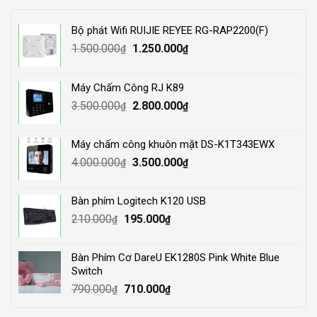
Bộ phát Wifi RUIJIE REYEE RG-RAP2200(F)
Original
Current
1.500.000
1.250.000
₫
₫
price
price
was:
is:
Máy Chấm Công RJ K89
1.500.000₫.
1.250.000₫.
Original
Current
3.500.000
2.800.000
₫
₫
price
price
was:
is:
Máy chấm công khuôn mặt DS-K1T343EWX
3.500.000₫.
2.800.000₫.
Original
Current
4.000.000
3.500.000
₫
₫
price
price
was:
is:
Bàn phím Logitech K120 USB
4.000.000₫.
3.500.000₫.
Original
Current
210.000
195.000
₫
₫
price
price
was:
is:
Bàn Phím Cơ DareU EK1280S Pink White Blue
210.000₫.
195.000₫.
Switch
Original
Current
790.000
710.000
₫
₫
price
price