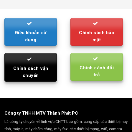
was:
is:
790.000₫.
710.000₫.
Điều khoản sử
Chính sách bảo
dụng
mật
Chính sách đổi
Chính sách vận
trả
chuyển
Công ty TNHH MTV Thành Phát PC
Là công ty chuyên về lĩnh vực CNTT bao gồm: cung cấp các thiết bị máy
tính, máy in, máy chấm công, máy fax, các thiết bị mạng, wifi, camera