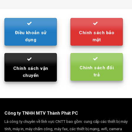
was:
is:
790.000₫.
710.000₫.
Điều khoản sử
Chính sách bảo
dụng
mật
Chính sách đổi
Chính sách vận
trả
chuyển
Công ty TNHH MTV Thành Phát PC
Là công ty chuyên về lĩnh vực CNTT bao gồm: cung cấp các thiết bị máy
tính, máy in, máy chấm công, máy fax, các thiết bị mạng, wifi, camera