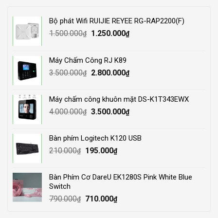
Bộ phát Wifi RUIJIE REYEE RG-RAP2200(F)
Original
Current
1.500.000
1.250.000
₫
₫
price
price
was:
is:
Máy Chấm Công RJ K89
1.500.000₫.
1.250.000₫.
Original
Current
3.500.000
2.800.000
₫
₫
price
price
was:
is:
Máy chấm công khuôn mặt DS-K1T343EWX
3.500.000₫.
2.800.000₫.
Original
Current
4.000.000
3.500.000
₫
₫
price
price
was:
is:
Bàn phím Logitech K120 USB
4.000.000₫.
3.500.000₫.
Original
Current
210.000
195.000
₫
₫
price
price
was:
is:
Bàn Phím Cơ DareU EK1280S Pink White Blue
210.000₫.
195.000₫.
Switch
Original
Current
790.000
710.000
₫
₫
price
price