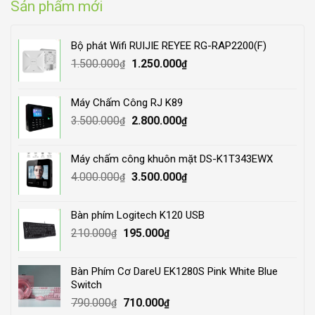
Sản phẩm mới
Bộ phát Wifi RUIJIE REYEE RG-RAP2200(F)
Original
Current
1.500.000
1.250.000
₫
₫
price
price
was:
is:
Máy Chấm Công RJ K89
1.500.000₫.
1.250.000₫.
Original
Current
3.500.000
2.800.000
₫
₫
price
price
was:
is:
Máy chấm công khuôn mặt DS-K1T343EWX
3.500.000₫.
2.800.000₫.
Original
Current
4.000.000
3.500.000
₫
₫
price
price
was:
is:
Bàn phím Logitech K120 USB
4.000.000₫.
3.500.000₫.
Original
Current
210.000
195.000
₫
₫
price
price
was:
is:
Bàn Phím Cơ DareU EK1280S Pink White Blue
210.000₫.
195.000₫.
Switch
Original
Current
790.000
710.000
₫
₫