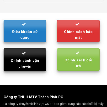
price
price
was:
is:
790.000₫.
710.000₫.
Điều khoản sử
Chính sách bảo
dụng
mật
Chính sách đổi
Chính sách vận
trả
chuyển
Công ty TNHH MTV Thành Phát PC
Là công ty chuyên về lĩnh vực CNTT bao gồm: cung cấp các thiết bị máy