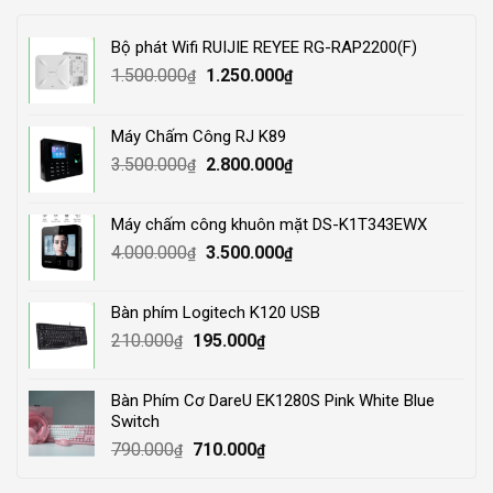
Bộ phát Wifi RUIJIE REYEE RG-RAP2200(F)
Original
Current
1.500.000
1.250.000
₫
₫
price
price
was:
is:
Máy Chấm Công RJ K89
1.500.000₫.
1.250.000₫.
Original
Current
3.500.000
2.800.000
₫
₫
price
price
was:
is:
Máy chấm công khuôn mặt DS-K1T343EWX
3.500.000₫.
2.800.000₫.
Original
Current
4.000.000
3.500.000
₫
₫
price
price
was:
is:
Bàn phím Logitech K120 USB
4.000.000₫.
3.500.000₫.
Original
Current
210.000
195.000
₫
₫
price
price
was:
is:
Bàn Phím Cơ DareU EK1280S Pink White Blue
210.000₫.
195.000₫.
Switch
Original
Current
790.000
710.000
₫
₫
price
price