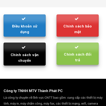
was:
is:
790.000₫.
710.000₫.
Điều khoản sử
Chính sách bảo
dụng
mật
Chính sách đổi
Chính sách vận
trả
chuyển
Công ty TNHH MTV Thành Phát PC
Là công ty chuyên về lĩnh vực CNTT bao gồm: cung cấp các thiết bị máy
tính, máy in, máy chấm công, máy fax, các thiết bị mạng, wifi, camera