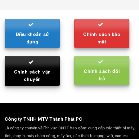
was:
is:
790.000₫.
710.000₫.
Điều khoản sử
Chính sách bảo
dụng
mật
Chính sách đổi
Chính sách vận
trả
chuyển
Công ty TNHH MTV Thành Phát PC
Là công ty chuyên về lĩnh vực CNTT bao gồm: cung cấp các thiết bị máy
tính, máy in, máy chấm công, máy fax, các thiết bị mạng, wifi, camera