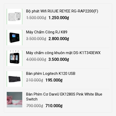
Bộ phát Wifi RUIJIE REYEE RG-RAP2200(F)
Original
Current
1.500.000
1.250.000
₫
₫
price
price
was:
is:
Máy Chấm Công RJ K89
1.500.000₫.
1.250.000₫.
Original
Current
3.500.000
2.800.000
₫
₫
price
price
was:
is:
Máy chấm công khuôn mặt DS-K1T343EWX
3.500.000₫.
2.800.000₫.
Original
Current
4.000.000
3.500.000
₫
₫
price
price
was:
is:
Bàn phím Logitech K120 USB
4.000.000₫.
3.500.000₫.
Original
Current
210.000
195.000
₫
₫
price
price
was:
is:
Bàn Phím Cơ DareU EK1280S Pink White Blue
210.000₫.
195.000₫.
Switch
Original
Current
790.000
710.000
₫
₫
price
price