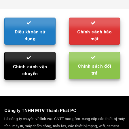
was:
is:
790.000₫.
710.000₫.
Điều khoản sử
Chính sách bảo
dụng
mật
Chính sách đổi
Chính sách vận
trả
chuyển
Công ty TNHH MTV Thành Phát PC
Là công ty chuyên về lĩnh vực CNTT bao gồm: cung cấp các thiết bị máy
tính, máy in, máy chấm công, máy fax, các thiết bị mạng, wifi, camera