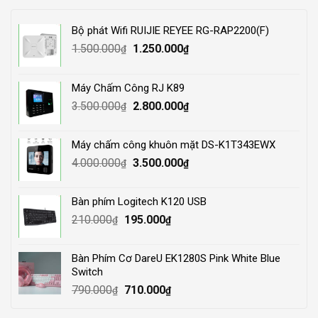
Bộ phát Wifi RUIJIE REYEE RG-RAP2200(F)
Original
Current
1.500.000
1.250.000
₫
₫
price
price
was:
is:
Máy Chấm Công RJ K89
1.500.000₫.
1.250.000₫.
Original
Current
3.500.000
2.800.000
₫
₫
price
price
was:
is:
Máy chấm công khuôn mặt DS-K1T343EWX
3.500.000₫.
2.800.000₫.
Original
Current
4.000.000
3.500.000
₫
₫
price
price
was:
is:
Bàn phím Logitech K120 USB
4.000.000₫.
3.500.000₫.
Original
Current
210.000
195.000
₫
₫
price
price
was:
is:
Bàn Phím Cơ DareU EK1280S Pink White Blue
210.000₫.
195.000₫.
Switch
Original
Current
790.000
710.000
₫
₫
price
price