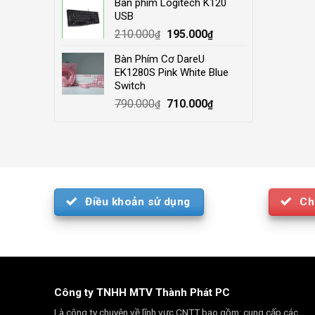
Bàn phím Logitech K120
was:
is:
USB
4.000.000₫.
3.500.000₫.
Original
Current
210.000
195.000
₫
₫
price
price
Bàn Phím Cơ DareU
was:
is:
EK1280S Pink White Blue
210.000₫.
195.000₫.
Switch
Original
Current
790.000
710.000
₫
₫
price
price
was:
is:
790.000₫.
710.000₫.
Điều khoản sử dụng
Ch
Công ty TNHH MTV Thành Phát PC
Là công ty chuyên về lĩnh vực CNTT bao gồm: cung cấp các