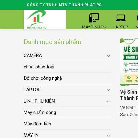
Skip
CÔNG TY TNHH MTV THÀNH PHÁT PC
to
content
MÁY TÍNH PC
LAPTOP
M
Danh mục sản phẩm
CAMERA
chua-phan-loai
Đồ chơi công nghệ
LAPTOP
Vệ Sinh
Thành 
LINH PHỤ KIỆN
Vệ Sinh 
Máy chấm công
Sâu, Giảm
Máy đếm tiền
MÁY IN