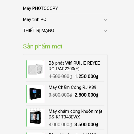
Máy PHOTOCOPY
Máy tính PC
THIẾT BỊ MẠNG
Sản phẩm mới
Bộ phát Wifi RUIJIE REYEE
RG-RAP2200(F)
Original
Current
1.500.000
1.250.000
₫
₫
price
price
Máy Chấm Công RJ K89
was:
is:
Original
Current
3.500.000
1.500.000₫.
2.800.000
1.250.000₫.
₫
₫
price
price
was:
is:
Máy chấm công khuôn mặt
3.500.000₫.
2.800.000₫.
DS-K1T343EWX
Original
Current
4.000.000
3.500.000
₫
₫
price
price