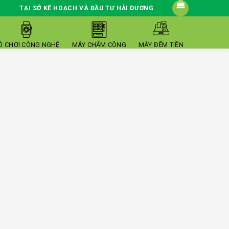
TẠI SỞ KẾ HOẠCH VÀ ĐẦU TƯ HẢI DƯƠNG
Ồ CHƠI CÔNG NGHỆ
MÁY CHẤM CÔNG
MÁY ĐẾM TIỀN