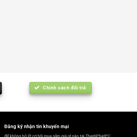
Chính sách đổi trả
Đăng ký nhận tin khuyến mại
để không bỏ lỡ cơ hội mua sắm giá rẻ nào tại ThanhPhatPC: