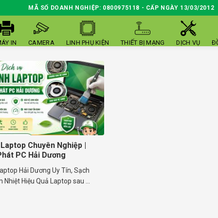
MÃ SỐ DOANH NGHIỆP: 0800975118 - CẤP NGÀY 13/03/2012
ÁY IN
CAMERA
LINH PHỤ KIỆN
THIẾT BỊ MẠNG
DỊCH VỤ
Đ
 Laptop Chuyên Nghiệp |
Phát PC Hải Dương
Laptop Hải Dương Uy Tín, Sạch
 Nhiệt Hiệu Quả Laptop sau ...