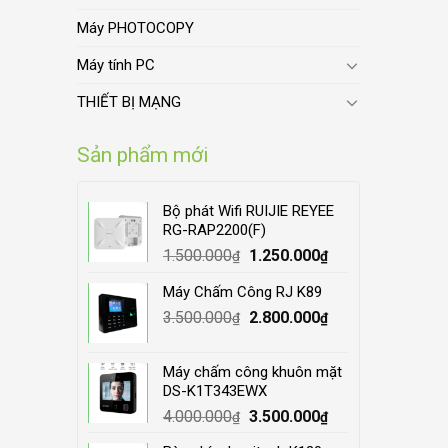
Máy PHOTOCOPY
Máy tính PC
THIẾT BỊ MẠNG
Sản phẩm mới
Bộ phát Wifi RUIJIE REYEE
RG-RAP2200(F)
Original
Current
1.500.000
1.250.000
₫
₫
price
price
Máy Chấm Công RJ K89
was:
is:
Original
Current
3.500.000
1.500.000₫.
2.800.000
1.250.000₫.
₫
₫
price
price
was:
is:
Máy chấm công khuôn mặt
3.500.000₫.
2.800.000₫.
DS-K1T343EWX
Original
Current
4.000.000
3.500.000
₫
₫
price
price