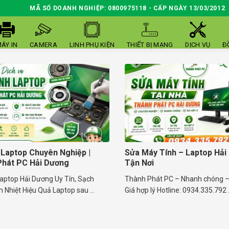
MÃ SỐ DOANH NGHIỆP: 0800975118 - CẤP NGÀY 13/03/2012
ÁY IN
CAMERA
LINH PHỤ KIỆN
THIẾT BỊ MẠNG
DỊCH VỤ
Đ
 Laptop Chuyên Nghiệp |
Sửa Máy Tính – Laptop Hải
Phát PC Hải Dương
Tận Nơi
Laptop Hải Dương Uy Tín, Sạch
Thành Phát PC – Nhanh chóng – 
 Nhiệt Hiệu Quả Laptop sau ...
Giá hợp lý Hotline: 0934.335.792 .