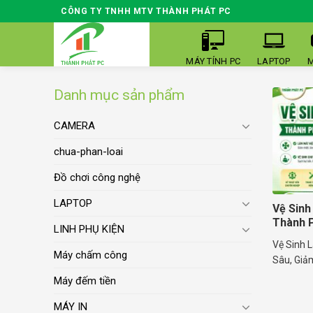
Skip
CÔNG TY TNHH MTV THÀNH PHÁT PC
to
content
MÁY TÍNH PC
LAPTOP
M
Danh mục sản phẩm
CAMERA
chua-phan-loai
Đồ chơi công nghệ
LAPTOP
Vệ Sinh
Thành 
LINH PHỤ KIỆN
Vệ Sinh 
Máy chấm công
Sâu, Giảm
Máy đếm tiền
MÁY IN