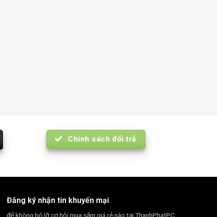
Chính sách đổi trả
Đăng ký nhận tin khuyến mại
để không bỏ lỡ cơ hội mua sắm giá rẻ nào tại ThanhPhatPC: