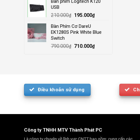
Bàn phím Logitech K120
was:
is:
USB
4.000.000₫.
3.500.000₫.
Original
Current
210.000
195.000
₫
₫
price
price
Bàn Phím Cơ DareU
was:
is:
EK1280S Pink White Blue
210.000₫.
195.000₫.
Switch
Original
Current
790.000
710.000
₫
₫
price
price
was:
is:
790.000₫.
710.000₫.
Điều khoản sử dụng
Ch
Công ty TNHH MTV Thành Phát PC
Là công ty chuyên về lĩnh vực CNTT bao gồm: cung cấp các