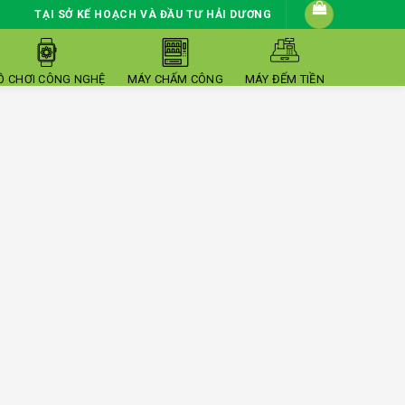
TẠI SỞ KẾ HOẠCH VÀ ĐẦU TƯ HẢI DƯƠNG
Ồ CHƠI CÔNG NGHỆ
MÁY CHẤM CÔNG
MÁY ĐẾM TIỀN