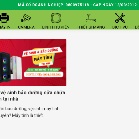
MÃ SỐ DOANH NGHIỆP: 0800975118 - CẤP NGÀY 13/03/2012
ÁY IN
CAMERA
LINH PHỤ KIỆN
THIẾT BỊ MẠNG
DỊCH VỤ
Đ
 vệ sinh bảo dưỡng sửa chữa
 tại nhà
ần bảo dưỡng, vệ sinh máy tính
yên? Máy tính là thiết ...