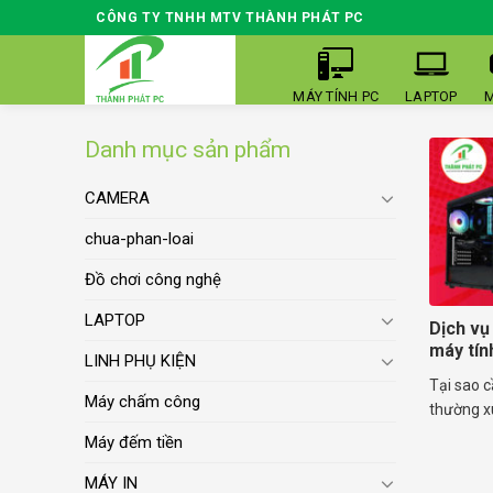
Skip
CÔNG TY TNHH MTV THÀNH PHÁT PC
to
content
MÁY TÍNH PC
LAPTOP
M
Danh mục sản phẩm
CAMERA
chua-phan-loai
Đồ chơi công nghệ
LAPTOP
Dịch vụ
máy tính
LINH PHỤ KIỆN
Tại sao c
Máy chấm công
thường xu
Máy đếm tiền
MÁY IN