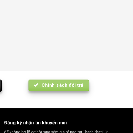
Chính sách đổi trả
Đăng ký nhận tin khuyến mại
để không bỏ lỡ cơ hội mua sắm giá rẻ nào tại ThanhPhatPC: