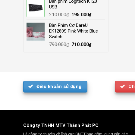
Bàn phím Logitech K120
was:
is:
USB
4.000.000₫.
3.500.000₫.
Original
Current
210.000
195.000
₫
₫
price
price
Bàn Phím Cơ DareU
was:
is:
EK1280S Pink White Blue
210.000₫.
195.000₫.
Switch
Original
Current
790.000
710.000
₫
₫
price
price
was:
is:
790.000₫.
710.000₫.
Điều khoản sử dụng
Ch
Công ty TNHH MTV Thành Phát PC
Là công ty chuyên về lĩnh vực CNTT bao gồm: cung cấp các