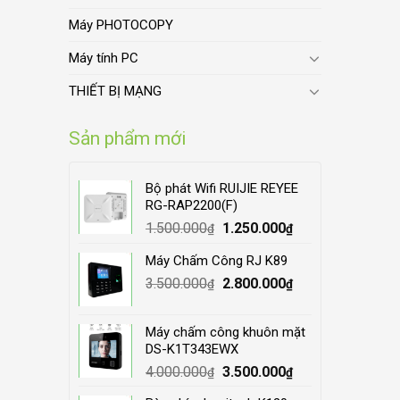
Máy PHOTOCOPY
Máy tính PC
THIẾT BỊ MẠNG
Sản phẩm mới
Bộ phát Wifi RUIJIE REYEE
RG-RAP2200(F)
Original
Current
1.500.000
1.250.000
₫
₫
price
price
Máy Chấm Công RJ K89
was:
is:
Original
Current
3.500.000
1.500.000₫.
2.800.000
1.250.000₫.
₫
₫
price
price
was:
is:
Máy chấm công khuôn mặt
3.500.000₫.
2.800.000₫.
DS-K1T343EWX
Original
Current
4.000.000
3.500.000
₫
₫
price
price