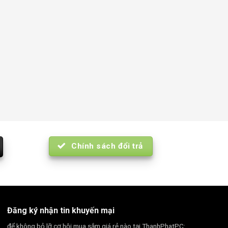
Chính sách đổi trả
Đăng ký nhận tin khuyến mại
để không bỏ lỡ cơ hội mua sắm giá rẻ nào tại ThanhPhatPC: