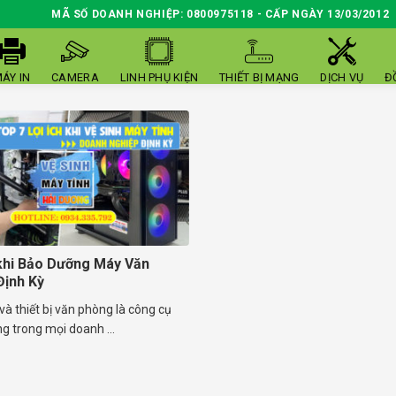
MÃ SỐ DOANH NGHIỆP: 0800975118 - CẤP NGÀY 13/03/2012
ÁY IN
CAMERA
LINH PHỤ KIỆN
THIẾT BỊ MẠNG
DỊCH VỤ
Đ
 khi Bảo Dưỡng Máy Văn
ịnh Kỳ
và thiết bị văn phòng là công cụ
g trong mọi doanh ...