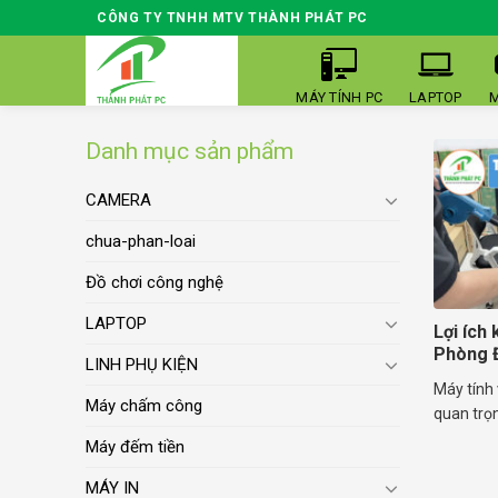
Skip
CÔNG TY TNHH MTV THÀNH PHÁT PC
to
content
MÁY TÍNH PC
LAPTOP
M
Danh mục sản phẩm
CAMERA
chua-phan-loai
Đồ chơi công nghệ
LAPTOP
Lợi ích
Phòng Đ
LINH PHỤ KIỆN
Máy tính 
Máy chấm công
quan trọn
Máy đếm tiền
MÁY IN