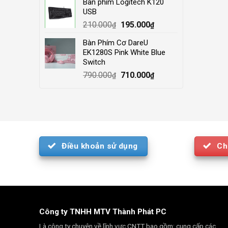
Bàn phím Logitech K120
was:
is:
USB
4.000.000₫.
3.500.000₫.
Original
Current
210.000
195.000
₫
₫
price
price
Bàn Phím Cơ DareU
was:
is:
EK1280S Pink White Blue
210.000₫.
195.000₫.
Switch
Original
Current
790.000
710.000
₫
₫
price
price
was:
is:
790.000₫.
710.000₫.
Điều khoản sử dụng
Ch
Công ty TNHH MTV Thành Phát PC
Là công ty chuyên về lĩnh vực CNTT bao gồm: cung cấp các