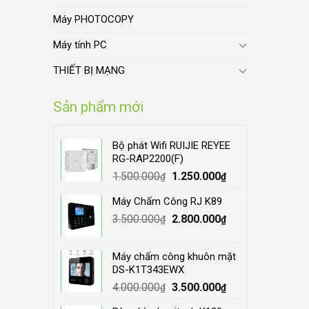
Máy PHOTOCOPY
Máy tính PC
THIẾT BỊ MẠNG
Sản phẩm mới
Bộ phát Wifi RUIJIE REYEE
RG-RAP2200(F)
Original
Current
1.500.000
1.250.000
₫
₫
price
price
Máy Chấm Công RJ K89
was:
is:
Original
Current
3.500.000
1.500.000₫.
2.800.000
1.250.000₫.
₫
₫
price
price
was:
is:
Máy chấm công khuôn mặt
3.500.000₫.
2.800.000₫.
DS-K1T343EWX
Original
Current
4.000.000
3.500.000
₫
₫
price
price