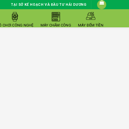
TẠI SỞ KẾ HOẠCH VÀ ĐẦU TƯ HẢI DƯƠNG
Ồ CHƠI CÔNG NGHỆ
MÁY CHẤM CÔNG
MÁY ĐẾM TIỀN