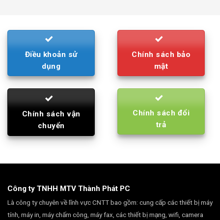
was:
is:
790.000₫.
710.000₫.
Điều khoản sử
Chính sách bảo
dụng
mật
Chính sách đổi
Chính sách vận
trả
chuyển
Công ty TNHH MTV Thành Phát PC
Là công ty chuyên về lĩnh vực CNTT bao gồm: cung cấp các thiết bị máy
tính, máy in, máy chấm công, máy fax, các thiết bị mạng, wifi, camera