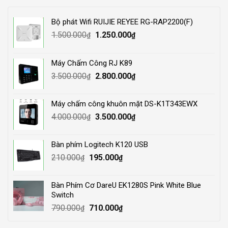
Bộ phát Wifi RUIJIE REYEE RG-RAP2200(F)
Original
Current
1.500.000
1.250.000
₫
₫
price
price
was:
is:
Máy Chấm Công RJ K89
1.500.000₫.
1.250.000₫.
Original
Current
3.500.000
2.800.000
₫
₫
price
price
was:
is:
Máy chấm công khuôn mặt DS-K1T343EWX
3.500.000₫.
2.800.000₫.
Original
Current
4.000.000
3.500.000
₫
₫
price
price
was:
is:
Bàn phím Logitech K120 USB
4.000.000₫.
3.500.000₫.
Original
Current
210.000
195.000
₫
₫
price
price
was:
is:
Bàn Phím Cơ DareU EK1280S Pink White Blue
210.000₫.
195.000₫.
Switch
Original
Current
790.000
710.000
₫
₫
price
price