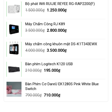
Bộ phát Wifi RUIJIE REYEE RG-RAP2200(F)
Original
Current
1.500.000
1.250.000
₫
₫
price
price
was:
is:
Máy Chấm Công RJ K89
1.500.000₫.
1.250.000₫.
Original
Current
3.500.000
2.800.000
₫
₫
price
price
was:
is:
Máy chấm công khuôn mặt DS-K1T343EWX
3.500.000₫.
2.800.000₫.
Original
Current
4.000.000
3.500.000
₫
₫
price
price
was:
is:
Bàn phím Logitech K120 USB
4.000.000₫.
3.500.000₫.
Original
Current
210.000
195.000
₫
₫
price
price
was:
is:
Bàn Phím Cơ DareU EK1280S Pink White Blue
210.000₫.
195.000₫.
Switch
Original
Current
790.000
710.000
₫
₫
price
price
was:
is:
790.000₫.
710.000₫.