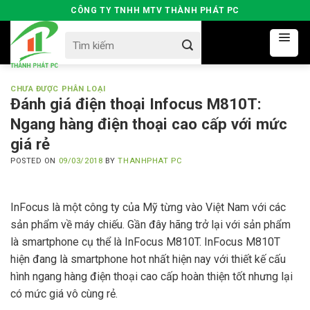
Skip
CÔNG TY TNHH MTV THÀNH PHÁT PC
to
Search
content
for:
CHƯA ĐƯỢC PHÂN LOẠI
Đánh giá điện thoại Infocus M810T:
Ngang hàng điện thoại cao cấp với mức
giá rẻ
POSTED ON
09/03/2018
BY
THANHPHAT PC
InFocus là một công ty của Mỹ từng vào Việt Nam với các
sản phẩm về máy chiếu. Gần đây hãng trở lại với sản phẩm
là smartphone cụ thể là InFocus M810T. InFocus M810T
hiện đang là smartphone hot nhất hiện nay với thiết kế cấu
hình ngang hàng điện thoại cao cấp hoàn thiện tốt nhưng lại
có mức giá vô cùng rẻ.