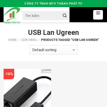
Skip
CÔNG TY TNHH MTV THÀNH PHÁT PC
to
Search
content
for:
USB Lan Ugreen
HOME
/
CỬA HÀNG
/
PRODUCTS TAGGED “USB LAN UGREEN”
-16%
350000đ