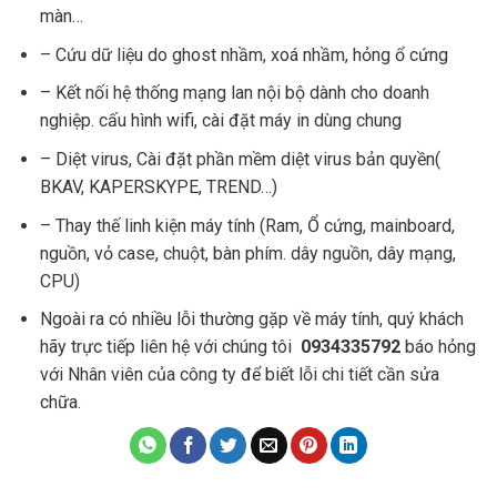
màn…
– Cứu dữ liệu do ghost nhầm, xoá nhầm, hỏng ổ cứng
– Kết nối hệ thống mạng lan nội bộ dành cho doanh
nghiệp. cấu hình wifi, cài đặt máy in dùng chung
– Diệt virus, Cài đặt phần mềm diệt virus bản quyền(
BKAV, KAPERSKYPE, TREND…)
– Thay thế linh kiện máy tính (Ram, Ổ cứng, mainboard,
nguồn, vỏ case, chuột, bàn phím. dây nguồn, dây mạng,
CPU)
Ngoài ra có nhiều lỗi thường gặp về máy tính, quý khách
hãy trực tiếp liên hệ với chúng tôi
0934335792
báo hỏng
với Nhân viên của công ty để biết lỗi chi tiết cần sửa
chữa.