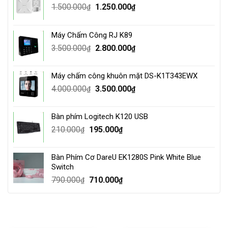
Original
Current
1.500.000
1.250.000
₫
₫
price
price
was:
is:
Máy Chấm Công RJ K89
1.500.000₫.
1.250.000₫.
Original
Current
3.500.000
2.800.000
₫
₫
price
price
was:
is:
Máy chấm công khuôn mặt DS-K1T343EWX
3.500.000₫.
2.800.000₫.
Original
Current
4.000.000
3.500.000
₫
₫
price
price
was:
is:
Bàn phím Logitech K120 USB
4.000.000₫.
3.500.000₫.
Original
Current
210.000
195.000
₫
₫
price
price
was:
is:
Bàn Phím Cơ DareU EK1280S Pink White Blue
210.000₫.
195.000₫.
Switch
Original
Current
790.000
710.000
₫
₫
price
price
was:
is:
790.000₫.
710.000₫.