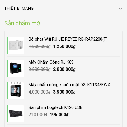
THIẾT BỊ MẠNG
Sản phẩm mới
Bộ phát Wifi RUIJIE REYEE RG-RAP2200(F)
Original
Current
1.500.000
1.250.000
₫
₫
price
price
was:
is:
Máy Chấm Công RJ K89
1.500.000₫.
1.250.000₫.
Original
Current
3.500.000
2.800.000
₫
₫
price
price
was:
is:
Máy chấm công khuôn mặt DS-K1T343EWX
3.500.000₫.
2.800.000₫.
Original
Current
4.000.000
3.500.000
₫
₫
price
price
was:
is:
Bàn phím Logitech K120 USB
4.000.000₫.
3.500.000₫.
Original
Current
210.000
195.000
₫
₫
price
price
was:
is: