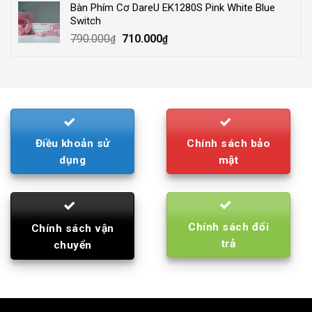
Bàn Phím Cơ DareU EK1280S Pink White Blue
210.000₫.
195.000₫.
Switch
Original
Current
790.000
710.000
₫
₫
price
price
was:
is:
790.000₫.
710.000₫.
Điều khoản sử
Chính sách bảo
dụng
mật
Chính sách đổi
Chính sách vận
trả
chuyển