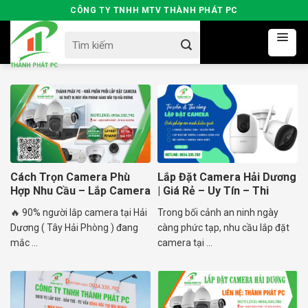
Skip
CÔNG TY TNHH MTV THÀNH PHÁT PC
to
Search
content
for:
Cách Trọn Camera Phù
Lắp Đặt Camera Hải Dương
Hợp Nhu Cầu – Lắp Camera
| Giá Rẻ – Uy Tín – Thi
Hải Dương
Công Nhanh
🔥 90% người lắp camera tại Hải
Trong bối cảnh an ninh ngày
Dương ( Tây Hải Phòng ) đang
càng phức tạp, nhu cầu lắp đặt
mắc ...
camera tại ...