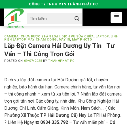
Skip
CÔNG TY TNHH MTV THÀNH PHÁT PC
to
Search
content
for:
CAMERA
,
CHƯA ĐƯỢC PHÂN LOẠI
,
DỊCH VỤ SỬA CHỮA
,
LAPTOP
,
LINH
KIỆN LAPTOP
,
MÁY CHẤM CÔNG
,
MÁY IN
,
MÁY PHOTO
Lắp Đặt Camera Hải Dương Uy Tín | Tư
Vấn – Thi Công Trọn Gói
POSTED ON
09/07/2025
BY
THANHPHAT PC
Dịch vụ lắp đặt camera tại Hải Dương giá tốt, chuyên
nghiệp, bảo hành dài hạn. Camera chính hãng, tư vấn tận nơi
– thi công nhanh – xem từ xa tiện lợi. ? Nhận lắp đặt camera
trọn gói tận nơi. Các công ty, nhà dân, Khu Công Nghiệp Hải
Dương, Chí Linh, Cẩm Giàng, Kinh Môn, Nam Sách,… ( Các
Phường Xã Thuộc
TP Hải Dương Cũ
) Nay Là TP.Hải Phòng.
? Liên Hệ Ngay ☎️
0934.335.792
– Tư vấn miễn phí –
Có