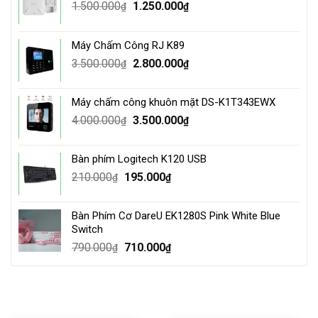
Original
Current
1.500.000
1.250.000
₫
₫
price
price
was:
is:
Máy Chấm Công RJ K89
1.500.000₫.
1.250.000₫.
Original
Current
3.500.000
2.800.000
₫
₫
price
price
was:
is:
Máy chấm công khuôn mặt DS-K1T343EWX
3.500.000₫.
2.800.000₫.
Original
Current
4.000.000
3.500.000
₫
₫
price
price
was:
is:
Bàn phím Logitech K120 USB
4.000.000₫.
3.500.000₫.
Original
Current
210.000
195.000
₫
₫
price
price
was:
is:
Bàn Phím Cơ DareU EK1280S Pink White Blue
210.000₫.
195.000₫.
Switch
Original
Current
790.000
710.000
₫
₫
price
price
was:
is:
790.000₫.
710.000₫.