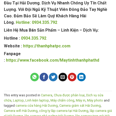
Đầu Tại Hải Dương. Dịch Vụ Nhanh Chóng Uy Tín Chất
Lượng. Với Đội Ngũ Kỹ Thuật Viên Đông Đảo Tay Nghề
Cao. Đảm Bảo Sẽ Làm Quý Khách Hàng Hài
Lòng.
Hotline: 0934.335.792
Liên Hệ Mua Bán Sản Phẩm – Linh Kiện – Dịch Vụ:
Hotline :
0934.335.792
Website :
https://thanhphatpc.com
Fanpage
:
https://www.facebook.com/Maytinhthanhphathd
This entry was posted in
Camera
,
Chưa được phân loại
,
Dịch vụ sửa
chữa
,
Laptop
,
Linh kiện laptop
,
Máy chấm công
,
Máy in
,
Máy photo
and
tagged
camera cửa hàng Hải Dương
,
Camera giám sát Hải Dương
,
Camera wifi Hải Dương
,
công ty lắp camera tại Hải Dương
,
lắp camera giá
rẻ Hải Dương
,
lắp camera nhà xưởng Hải Dương
,
lắp camera trọn gói Hải