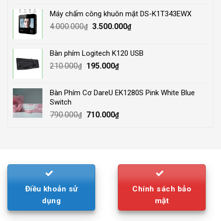
was:
is:
Máy chấm công khuôn mặt DS-K1T343EWX
3.500.000₫.
2.800.000₫.
Original
Current
4.000.000
3.500.000
₫
₫
price
price
was:
is:
Bàn phím Logitech K120 USB
4.000.000₫.
3.500.000₫.
Original
Current
210.000
195.000
₫
₫
price
price
was:
is:
Bàn Phím Cơ DareU EK1280S Pink White Blue
210.000₫.
195.000₫.
Switch
Original
Current
790.000
710.000
₫
₫
price
price
was:
is:
790.000₫.
710.000₫.
Điều khoản sử
Chính sách bảo
dụng
mật