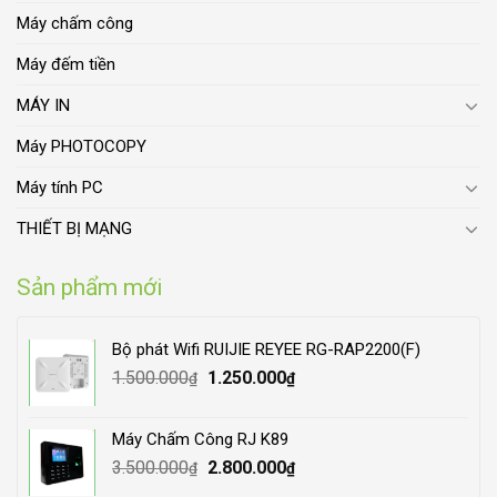
Máy chấm công
Máy đếm tiền
MÁY IN
Máy PHOTOCOPY
Máy tính PC
THIẾT BỊ MẠNG
Sản phẩm mới
Bộ phát Wifi RUIJIE REYEE RG-RAP2200(F)
Original
Current
1.500.000
1.250.000
₫
₫
price
price
was:
is:
Máy Chấm Công RJ K89
1.500.000₫.
1.250.000₫.
Original
Current
3.500.000
2.800.000
₫
₫
price
price