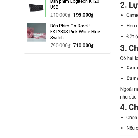
Bàn phím Logitech K120
was:
is:
2. L
USB
4.000.000₫.
3.500.000₫.
Original
Current
210.000
195.000
Came
₫
₫
price
price
Hạn c
Bàn Phím Cơ DareU
was:
is:
EK1280S Pink White Blue
210.000₫.
195.000₫.
Đặt ở
Switch
Original
Current
790.000
710.000
₫
₫
3. C
price
price
was:
is:
Có hai l
790.000₫.
710.000₫.
Came
Came
Ngoài ra
nhu cầu
4. C
Chọn 
Nếu c