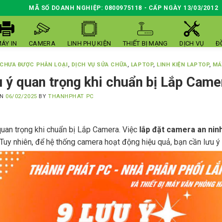
MÃ SỐ DOANH NGHIỆP: 0800975118 - CẤP NGÀY 13/03/2012
ÁY IN
CAMERA
LINH PHỤ KIỆN
THIẾT BỊ MẠNG
DỊCH VỤ
Đ
CHƯA ĐƯỢC PHÂN LOẠI
,
DỊCH VỤ SỬA CHỮA
,
LAPTOP
,
LINH KIỆN LAPTOP
,
MÁ
u ý quan trọng khi chuẩn bị Lắp Came
ON
06/02/2025
BY
THANHPHAT PC
quan trọng khi chuẩn bị Lắp Camera. Việc
lắp đặt camera an nin
 Tuy nhiên, để hệ thống camera hoạt động hiệu quả, bạn cần lưu 