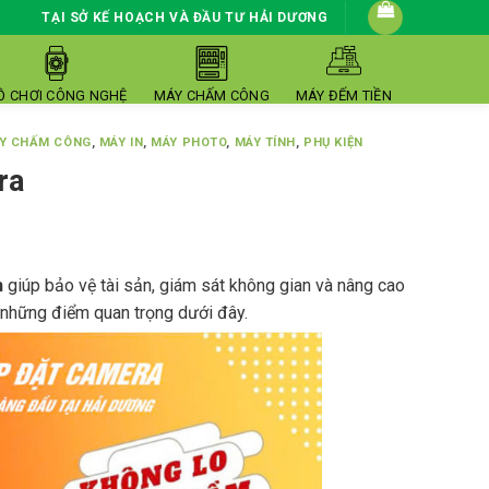
TẠI SỞ KẾ HOẠCH VÀ ĐẦU TƯ HẢI DƯƠNG
Ồ CHƠI CÔNG NGHỆ
MÁY CHẤM CÔNG
MÁY ĐẾM TIỀN
Y CHẤM CÔNG
,
MÁY IN
,
MÁY PHOTO
,
MÁY TÍNH
,
PHỤ KIỆN
ra
h
giúp bảo vệ tài sản, giám sát không gian và nâng cao
ý những điểm quan trọng dưới đây.