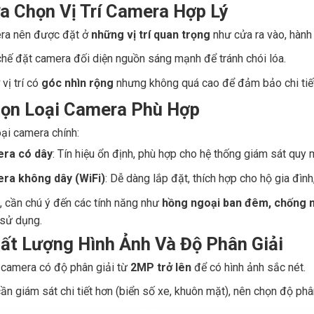
ựa Chọn Vị Trí Camera Hợp Lý
ra nên được đặt ở
những vị trí quan trọng
như cửa ra vào, hành 
hế đặt camera đối diện nguồn sáng mạnh để tránh chói lóa.
 vị trí có
góc nhìn rộng
nhưng không quá cao để đảm bảo chi tiết 
họn Loại Camera Phù Hợp
oại camera chính:
ra có dây
: Tín hiệu ổn định, phù hợp cho hệ thống giám sát quy 
ra không dây (WiFi)
: Dễ dàng lắp đặt, thích hợp cho hộ gia đình
, cần chú ý đến các tính năng như
hồng ngoại ban đêm, chống n
 sử dụng.
hất Lượng Hình Ảnh Và Độ Phân Giải
camera có độ phân giải từ
2MP trở lên
để có hình ảnh sắc nét.
ần giám sát chi tiết hơn (biển số xe, khuôn mặt), nên chọn độ phâ