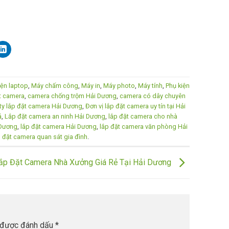
iện laptop
,
Máy chấm công
,
Máy in
,
Máy photo
,
Máy tính
,
Phụ kiện
ặt camera
,
camera chống trộm Hải Dương
,
camera có dây chuyên
ty lắp đặt camera Hải Dương
,
Đơn vị lắp đặt camera uy tín tại Hải
ả
,
Lắp đặt camera an ninh Hải Dương
,
lắp đặt camera cho nhà
 Dương
,
lắp đặt camera Hải Dương
,
lắp đặt camera văn phòng Hải
p đặt camera quan sát gia đình
.
ắp Đặt Camera Nhà Xưởng Giá Rẻ Tại Hải Dương
 được đánh dấu
*