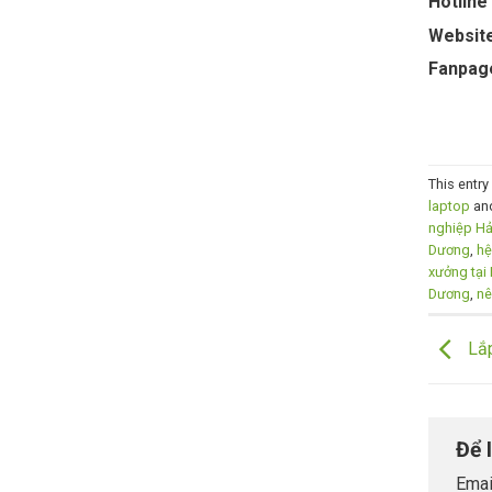
Hotline
Website
Fanpag
This entr
laptop
an
nghiệp Hả
Dương
,
hệ
xưởng tại
Dương
,
nê
Lắp
Để 
Emai