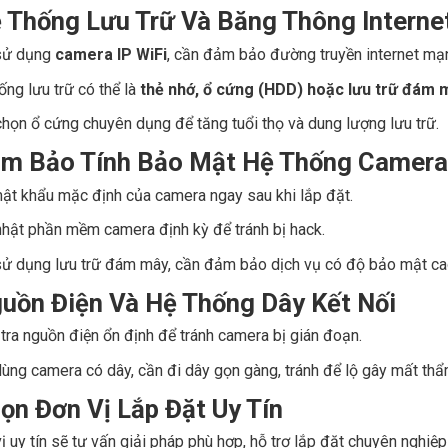
ệ Thống Lưu Trữ Và Băng Thông Interne
sử dụng
camera IP WiFi
, cần đảm bảo đường truyền internet mạn
ống lưu trữ có thể là
thẻ nhớ, ổ cứng (HDD) hoặc lưu trữ đám 
họn ổ cứng chuyên dụng để tăng tuổi thọ và dung lượng lưu trữ.
ảm Bảo Tính Bảo Mật Hệ Thống Camera
ật khẩu mặc định của camera ngay sau khi lắp đặt.
hật phần mềm camera định kỳ để tránh bị hack.
ử dụng lưu trữ đám mây, cần đảm bảo dịch vụ có độ bảo mật ca
guồn Điện Và Hệ Thống Dây Kết Nối
tra nguồn điện ổn định để tránh camera bị gián đoạn.
ùng camera có dây, cần đi dây gọn gàng, tránh để lộ gây mất th
họn Đơn Vị Lắp Đặt Uy Tín
ị uy tín sẽ tư vấn giải pháp phù hợp, hỗ trợ lắp đặt chuyên nghiệp