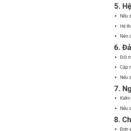
5. H
Nếu 
Hệ th
Nên c
6. Đ
Đổi m
Cập n
Nếu s
7. N
Kiểm 
Nếu d
8. C
Đơn v