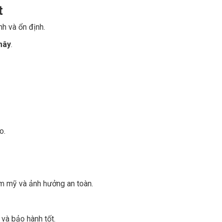
t
h và ổn định.
mây
.
o.
ẩm mỹ và ảnh hưởng an toàn.
 và bảo hành tốt.