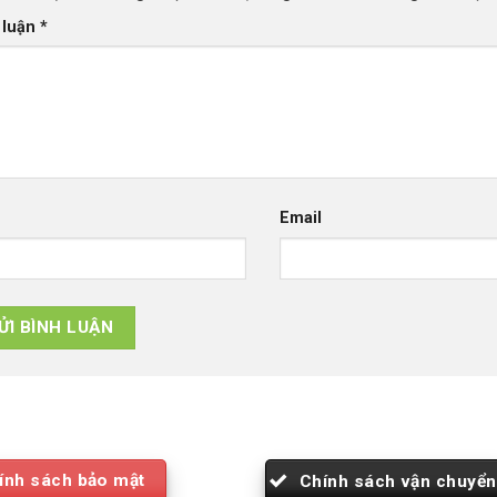
 luận
*
Email
ính sách bảo mật
Chính sách vận chuyển