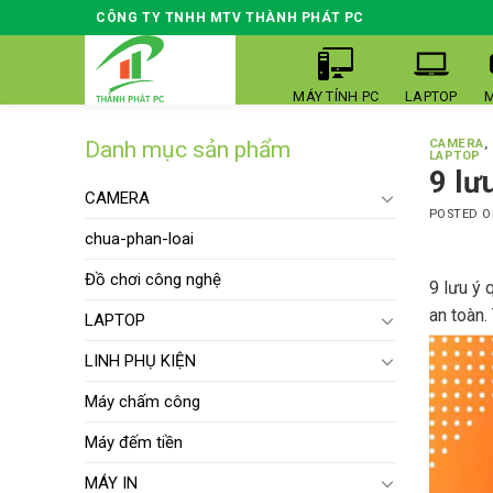
Skip
CÔNG TY TNHH MTV THÀNH PHÁT PC
to
content
MÁY TÍNH PC
LAPTOP
M
Danh mục sản phẩm
CAMERA
,
LAPTOP
9 lư
CAMERA
POSTED 
chua-phan-loai
Đồ chơi công nghệ
9 lưu ý 
an toàn.
LAPTOP
LINH PHỤ KIỆN
Máy chấm công
Máy đếm tiền
MÁY IN