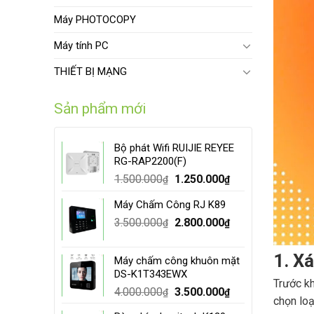
Máy PHOTOCOPY
Máy tính PC
THIẾT BỊ MẠNG
Sản phẩm mới
Bộ phát Wifi RUIJIE REYEE
RG-RAP2200(F)
Original
Current
1.500.000
1.250.000
₫
₫
price
price
Máy Chấm Công RJ K89
was:
is:
Original
Current
3.500.000
1.500.000₫.
2.800.000
1.250.000₫.
₫
₫
price
price
was:
is:
1. X
Máy chấm công khuôn mặt
3.500.000₫.
2.800.000₫.
DS-K1T343EWX
Trước kh
Original
Current
4.000.000
3.500.000
₫
₫
chọn loạ
price
price