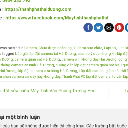
 :
0934.335.792
 :
https://thanhphathaiduong.com
e :
https://www.facebook.com/Maytinhthanhphathd
y was posted in
Camera
,
Chưa được phân loại
,
Dịch vụ sửa chữa
,
Laptop
,
Linh k
d tagged
báo giá lắp đặt camera tại Hải Dương
,
các lưu ý quan trọng khi lắp đ
i Dương
,
camera quan sát Hải Dương
,
camera wifi không dây Hải Dương
,
công 
 thống camera an ninh Hải Dương
,
hướng dẫn lắp đặt camera giám sát hiệu qu
 Hải Dương
,
lắp đặt camera cửa hàng Hải Dương
,
Lắp đặt camera giám sát Hải
n chọn camera có dây hay không dây
,
Thành Phát PC lắp đặt camera
,
tư vấn lắ
 đặt sửa chữa Máy Tính Văn Phòng Trường Học
L
lại một bình luận
l của bạn sẽ không được hiển thị công khai.
Các trường bắt buộc