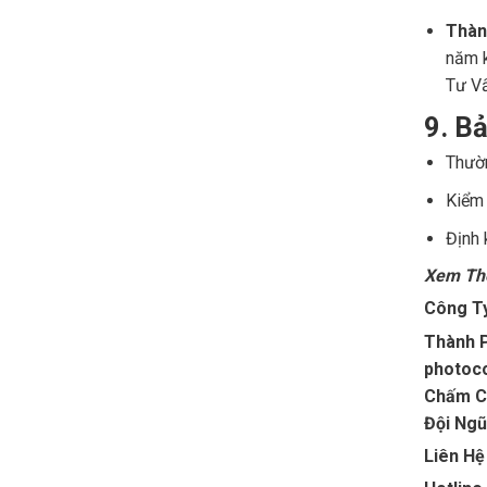
Thàn
năm k
Tư V
9. Bả
Thườn
Kiểm 
Định 
Xem T
Công T
Thành P
photoco
Chấm Cô
Đội Ngũ
Liên Hệ