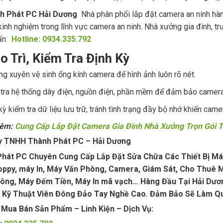
h Phát PC Hải Dương
Nhà phân phối lắp đặt camera an ninh hàng
inh nghiệm trong lĩnh vực camera an ninh. Nhà xưởng gia đình, tr
ấn:
Hotline: 0934.335.792
o Trì, Kiểm Tra Định Kỳ
g xuyên vệ sinh ống kính camera để hình ảnh luôn rõ nét.
tra hệ thống dây điện, nguồn điện, phần mềm để đảm bảo camera
kỳ kiểm tra dữ liệu lưu trữ, tránh tình trạng đầy bộ nhớ khiến came
hêm:
Cung Cấp Lắp Đặt Camera Gia Đình Nhà Xưởng Trọn Gói T
y TNHH Thành Phát PC – Hải Dương
hát PC Chuyên Cung Cấp Lắp Đặt Sửa Chữa Các Thiết Bị Máy T
ppy, máy In, Máy Văn Phòng, Camera, Giám Sát, Cho Thuê M
ng, Máy Đếm Tiền, Máy In mã vạch… Hàng Đầu Tại Hải Dươn
 Kỹ Thuật Viên Đông Đảo Tay Nghề Cao. Đảm Bảo Sẽ Làm Q
 Mua Bán Sản Phẩm – Linh Kiện – Dịch Vụ: