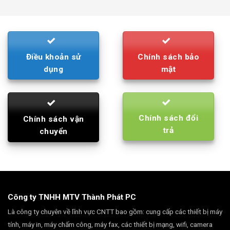
was:
is:
790.000₫.
710.000₫.
Điều khoản sử
Chính sách bảo
dụng
mật
Chính sách đổi
Chính sách vận
trả
chuyển
Công ty TNHH MTV Thành Phát PC
Là công ty chuyên về lĩnh vực CNTT bao gồm: cung cấp các thiết bị máy
tính, máy in, máy chấm công, máy fax, các thiết bị mạng, wifi, camera