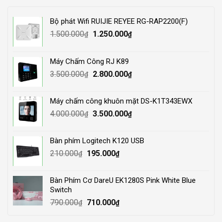
Bộ phát Wifi RUIJIE REYEE RG-RAP2200(F)
Original
Current
1.500.000
1.250.000
₫
₫
price
price
was:
is:
Máy Chấm Công RJ K89
1.500.000₫.
1.250.000₫.
Original
Current
3.500.000
2.800.000
₫
₫
price
price
was:
is:
Máy chấm công khuôn mặt DS-K1T343EWX
3.500.000₫.
2.800.000₫.
Original
Current
4.000.000
3.500.000
₫
₫
price
price
was:
is:
Bàn phím Logitech K120 USB
4.000.000₫.
3.500.000₫.
Original
Current
210.000
195.000
₫
₫
price
price
was:
is:
Bàn Phím Cơ DareU EK1280S Pink White Blue
210.000₫.
195.000₫.
Switch
Original
Current
790.000
710.000
₫
₫
price
price