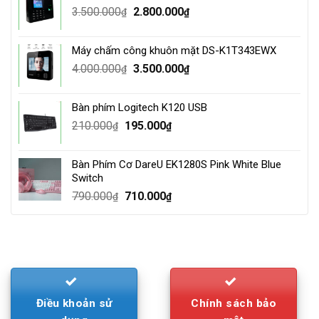
Original
Current
3.500.000
2.800.000
₫
₫
price
price
was:
is:
Máy chấm công khuôn mặt DS-K1T343EWX
3.500.000₫.
2.800.000₫.
Original
Current
4.000.000
3.500.000
₫
₫
price
price
was:
is:
Bàn phím Logitech K120 USB
4.000.000₫.
3.500.000₫.
Original
Current
210.000
195.000
₫
₫
price
price
was:
is:
Bàn Phím Cơ DareU EK1280S Pink White Blue
210.000₫.
195.000₫.
Switch
Original
Current
790.000
710.000
₫
₫
price
price
was:
is:
790.000₫.
710.000₫.
Điều khoản sử
Chính sách bảo