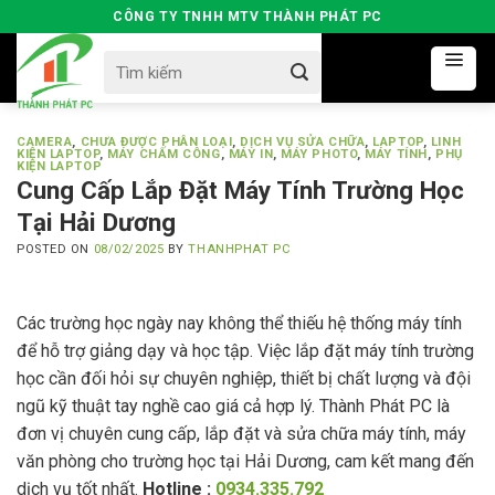
Skip
CÔNG TY TNHH MTV THÀNH PHÁT PC
to
Search
content
for:
CAMERA
,
CHƯA ĐƯỢC PHÂN LOẠI
,
DỊCH VỤ SỬA CHỮA
,
LAPTOP
,
LINH
KIỆN LAPTOP
,
MÁY CHẤM CÔNG
,
MÁY IN
,
MÁY PHOTO
,
MÁY TÍNH
,
PHỤ
KIỆN LAPTOP
Cung Cấp Lắp Đặt Máy Tính Trường Học
Tại Hải Dương
POSTED ON
08/02/2025
BY
THANHPHAT PC
Các trường học ngày nay không thể thiếu hệ thống máy tính
để hỗ trợ giảng dạy và học tập. Việc lắp đặt máy tính trường
học cần đối hỏi sự chuyên nghiệp, thiết bị chất lượng và đội
ngũ kỹ thuật tay nghề cao giá cả hợp lý. Thành Phát PC là
đơn vị chuyên cung cấp, lắp đặt và sửa chữa máy tính, máy
văn phòng cho trường học tại Hải Dương, cam kết mang đến
dịch vụ tốt nhất.
Hotline :
0934.335.792