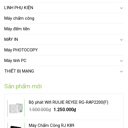
LINH PHỤ KIỆN
Máy chấm công
Máy đếm tiền
MÁY IN
Máy PHOTOCOPY
Máy tính PC
THIẾT BỊ MẠNG
Sản phẩm mới
Bộ phát Wifi RUIJIE REYEE RG-RAP2200(F)
Original
Current
1.500.000
1.250.000
₫
₫
price
price
was:
is:
Máy Chấm Công RJ K89
1.500.000₫.
1.250.000₫.