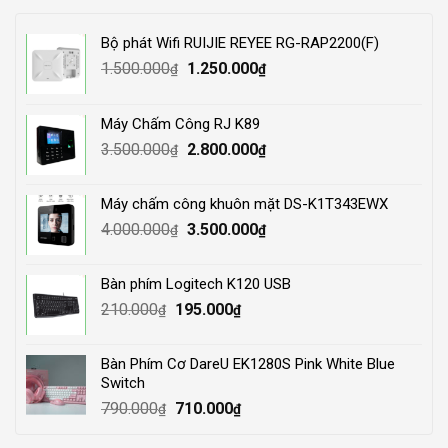
Bộ phát Wifi RUIJIE REYEE RG-RAP2200(F)
Original
Current
1.500.000
1.250.000
₫
₫
price
price
was:
is:
Máy Chấm Công RJ K89
1.500.000₫.
1.250.000₫.
Original
Current
3.500.000
2.800.000
₫
₫
price
price
was:
is:
Máy chấm công khuôn mặt DS-K1T343EWX
3.500.000₫.
2.800.000₫.
Original
Current
4.000.000
3.500.000
₫
₫
price
price
was:
is:
Bàn phím Logitech K120 USB
4.000.000₫.
3.500.000₫.
Original
Current
210.000
195.000
₫
₫
price
price
was:
is:
Bàn Phím Cơ DareU EK1280S Pink White Blue
210.000₫.
195.000₫.
Switch
Original
Current
790.000
710.000
₫
₫
price
price