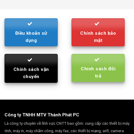
was:
is:
790.000₫.
710.000₫.
Điều khoản sử
Chính sách bảo
dụng
mật
Chính sách đổi
Chính sách vận
trả
chuyển
Công ty TNHH MTV Thành Phát PC
Là công ty chuyên về lĩnh vực CNTT bao gồm: cung cấp các thiết bị máy
tính, máy in, máy chấm công, máy fax, các thiết bị mạng, wifi, camera