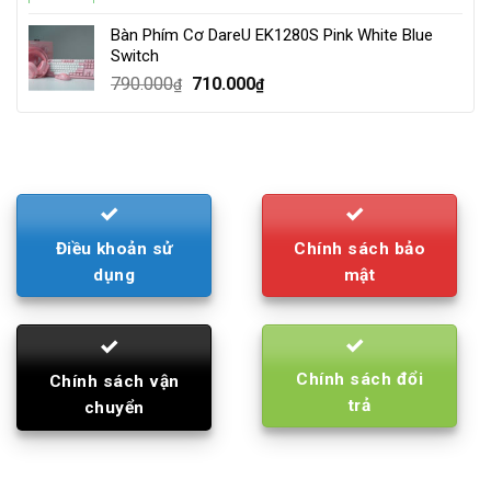
was:
is:
Bàn Phím Cơ DareU EK1280S Pink White Blue
210.000₫.
195.000₫.
Switch
Original
Current
790.000
710.000
₫
₫
price
price
was:
is:
790.000₫.
710.000₫.
Điều khoản sử
Chính sách bảo
dụng
mật
Chính sách đổi
Chính sách vận
trả
chuyển