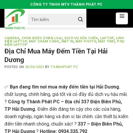
Skip
CÔNG TY TNHH MTV THÀNH PHÁT PC
to
Search
content
for:
CAMERA
,
CHƯA ĐƯỢC PHÂN LOẠI
,
DỊCH VỤ SỬA CHỮA
,
LAPTOP
,
LINH
KIỆN LAPTOP
,
MÁY CHẤM CÔNG
,
MÁY IN
,
MÁY PHOTO
,
MÁY TÍNH
,
PHỤ
KIỆN LAPTOP
Địa Chỉ Mua Máy Đếm Tiền Tại Hải
Dương
POSTED ON
25/06/2025
BY
THANHPHAT PC
✅
Bạn đang tìm nơi mua máy đếm tiền tại Hải Dương.
chất lượng, chính hãng, giá tốt và có đầy đủ dịch vụ hậu mãi.
?
Công ty Thành Phát PC – Địa chỉ 337 Điện Biên Phủ,
TP Hải Dương.
Điểm đến đáng tin cậy cho các cửa hàng,
doanh nghiệp, ngân hàng và đơn vị tài chính. cần thiết bị kiểm
đếm tiền nhanh chóng, chuẩn xác! ?
337 – Điện Biên Phủ,
TP Hải Dương
?
Hotline: 0934.335.792