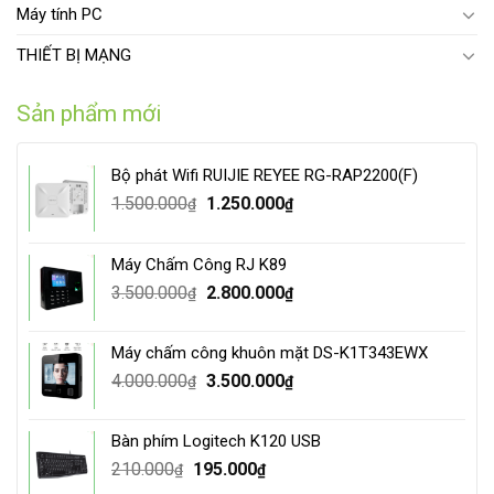
Máy tính PC
THIẾT BỊ MẠNG
Sản phẩm mới
Bộ phát Wifi RUIJIE REYEE RG-RAP2200(F)
Original
Current
1.500.000
1.250.000
₫
₫
price
price
was:
is:
Máy Chấm Công RJ K89
1.500.000₫.
1.250.000₫.
Original
Current
3.500.000
2.800.000
₫
₫
price
price
was:
is:
Máy chấm công khuôn mặt DS-K1T343EWX
3.500.000₫.
2.800.000₫.
Original
Current
4.000.000
3.500.000
₫
₫
price
price
was:
is:
Bàn phím Logitech K120 USB
4.000.000₫.
3.500.000₫.
Original
Current
210.000
195.000
₫
₫
price
price