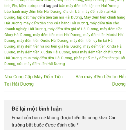
chữa
,
Laptop
,
Linh kiện laptop
,
Máy chấm công
,
Máy in
,
Máy photo
,
Máy
tính
,
Phụ kiện laptop
and tagged
bán máy đếm tiền tận nơi Hải Dương
,
bảo hành máy đếm tiền Hải Dương
,
địa chỉ bán máy đếm tiền tại Hải
Dương
,
lắp đặt máy đếm tiền tận nơi Hải Dương
,
Máy đếm tiền chính hãng
Hải Dương
,
máy đếm tiền cho cửa hàng Hải Dương
,
máy đếm tiền cho
doanh nghiệp Hải Dương
,
máy đếm tiền giá rẻ Hải Dương
,
máy đếm tiền
Glory Hải Dương
,
máy đếm tiền mini Hải Dương
,
máy đếm tiền Modul Hải
Dương
,
máy đếm tiền Oudis Hải Dương
,
máy đếm tiền uy tín tại Hải
Dương
,
máy đếm tiền và soi tiền giả Hải Dương
,
máy đếm tiền Xinda Hải
Dương
,
máy đếm tiền Xiudun Hải Dương
,
mua máy đếm tiền chất lượng
Hải Dương
,
mua máy đếm tiền Hải Dương
,
phân phối máy đếm tiền tại Hải
Dương
,
sửa máy đếm tiền Hải Dương
.
Nhà Cung Cấp Máy Đếm Tiền
Bán máy đếm tiền tại Hải
Tại Hải Dương
Dương
Để lại một bình luận
Email của bạn sẽ không được hiển thị công khai.
Các
trường bắt buộc được đánh dấu
*