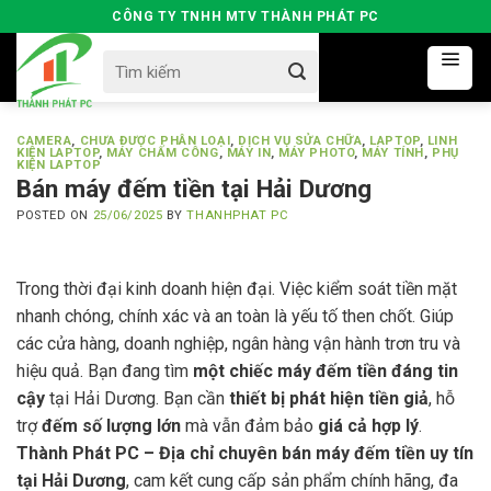
Skip
CÔNG TY TNHH MTV THÀNH PHÁT PC
to
Search
content
for:
CAMERA
,
CHƯA ĐƯỢC PHÂN LOẠI
,
DỊCH VỤ SỬA CHỮA
,
LAPTOP
,
LINH
KIỆN LAPTOP
,
MÁY CHẤM CÔNG
,
MÁY IN
,
MÁY PHOTO
,
MÁY TÍNH
,
PHỤ
KIỆN LAPTOP
Bán máy đếm tiền tại Hải Dương
POSTED ON
25/06/2025
BY
THANHPHAT PC
Trong thời đại kinh doanh hiện đại. Việc kiểm soát tiền mặt
nhanh chóng, chính xác và an toàn là yếu tố then chốt. Giúp
các cửa hàng, doanh nghiệp, ngân hàng vận hành trơn tru và
hiệu quả. Bạn đang tìm
một chiếc máy đếm tiền đáng tin
cậy
tại Hải Dương. Bạn cần
thiết bị phát hiện tiền giả
, hỗ
trợ
đếm số lượng lớn
mà vẫn đảm bảo
giá cả hợp lý
.
Thành Phát PC – Địa chỉ chuyên bán máy đếm tiền uy tín
tại Hải Dương
, cam kết cung cấp sản phẩm chính hãng, đa