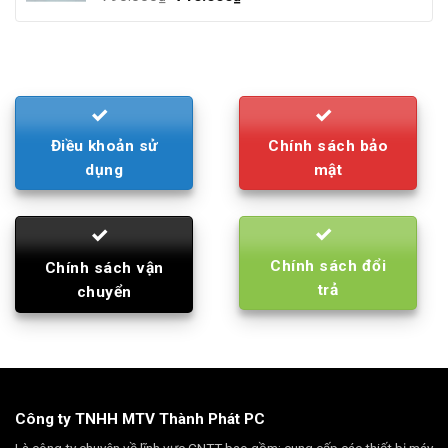
price
price
was:
is:
790.000₫.
710.000₫.
Điều khoản sử
Chính sách bảo
dụng
mật
Chính sách đổi
Chính sách vận
trả
chuyển
Công ty TNHH MTV Thành Phát PC