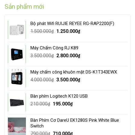
Sản phẩm mới
Bộ phát Wifi RUIJIE REYEE RG-RAP2200(F)
Original
Current
1.500.000
1.250.000
₫
₫
price
price
was:
is:
Máy Chấm Công RJ K89
1.500.000₫.
1.250.000₫.
Original
Current
3.500.000
2.800.000
₫
₫
price
price
was:
is:
Máy chấm công khuôn mặt DS-K1T343EWX
3.500.000₫.
2.800.000₫.
Original
Current
4.000.000
3.500.000
₫
₫
price
price
was:
is:
Bàn phím Logitech K120 USB
4.000.000₫.
3.500.000₫.
Original
Current
210.000
195.000
₫
₫
price
price
was:
is:
Bàn Phím Cơ DareU EK1280S Pink White Blue
210.000₫.
195.000₫.
Switch
Original
Current
790.000
710.000
₫
₫