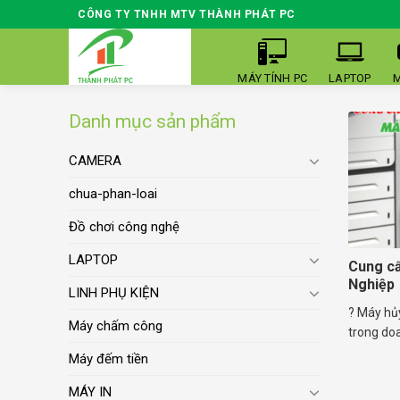
Skip
CÔNG TY TNHH MTV THÀNH PHÁT PC
to
content
MÁY TÍNH PC
LAPTOP
M
Danh mục sản phẩm
CAMERA
chua-phan-loai
Đồ chơi công nghệ
LAPTOP
Cung cấ
Nghiệp
LINH PHỤ KIỆN
? Máy hủy
Máy chấm công
trong doa
Máy đếm tiền
MÁY IN