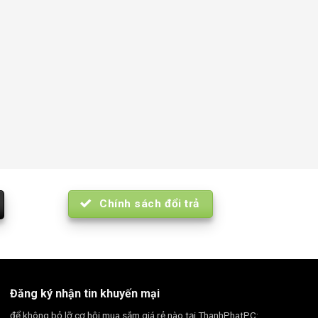
Chính sách đổi trả
Đăng ký nhận tin khuyến mại
để không bỏ lỡ cơ hội mua sắm giá rẻ nào tại ThanhPhatPC: