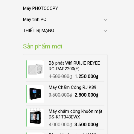
Máy PHOTOCOPY
Máy tính PC
THIẾT BỊ MẠNG
Sản phẩm mới
Bộ phát Wifi RUIJIE REYEE
RG-RAP2200(F)
Original
Current
1.500.000
1.250.000
₫
₫
price
price
Máy Chấm Công RJ K89
was:
is:
Original
Current
3.500.000
1.500.000₫.
2.800.000
1.250.000₫.
₫
₫
price
price
was:
is:
Máy chấm công khuôn mặt
3.500.000₫.
2.800.000₫.
DS-K1T343EWX
Original
Current
4.000.000
3.500.000
₫
₫
price
price