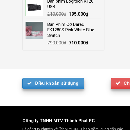
Bàn phím Logitech K120
was:
is:
USB
4.000.000₫.
3.500.000₫.
Original
Current
210.000
195.000
₫
₫
price
price
Bàn Phím Cơ DareU
was:
is:
EK1280S Pink White Blue
210.000₫.
195.000₫.
Switch
Original
Current
790.000
710.000
₫
₫
price
price
was:
is:
790.000₫.
710.000₫.
Điều khoản sử dụng
Ch
Công ty TNHH MTV Thành Phát PC
Là công ty chuyên về lĩnh vực CNTT bao gồm: cung cấp các