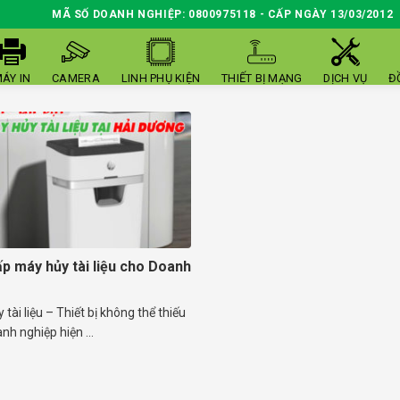
MÃ SỐ DOANH NGHIỆP: 0800975118 - CẤP NGÀY 13/03/2012
ÁY IN
CAMERA
LINH PHỤ KIỆN
THIẾT BỊ MẠNG
DỊCH VỤ
Đ
p máy hủy tài liệu cho Doanh
 tài liệu – Thiết bị không thể thiếu
nh nghiệp hiện ...