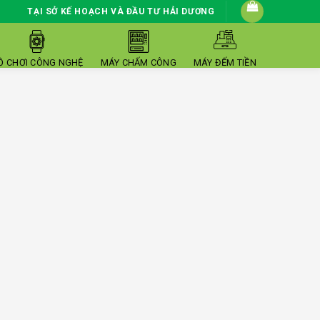
TẠI SỞ KẾ HOẠCH VÀ ĐẦU TƯ HẢI DƯƠNG
Ồ CHƠI CÔNG NGHỆ
MÁY CHẤM CÔNG
MÁY ĐẾM TIỀN