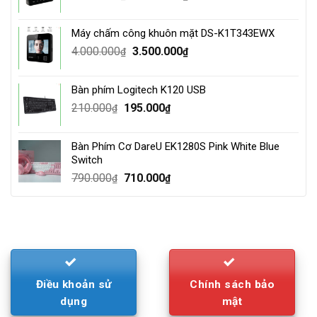
price
price
was:
is:
Máy chấm công khuôn mặt DS-K1T343EWX
3.500.000₫.
2.800.000₫.
Original
Current
4.000.000
3.500.000
₫
₫
price
price
was:
is:
Bàn phím Logitech K120 USB
4.000.000₫.
3.500.000₫.
Original
Current
210.000
195.000
₫
₫
price
price
was:
is:
Bàn Phím Cơ DareU EK1280S Pink White Blue
210.000₫.
195.000₫.
Switch
Original
Current
790.000
710.000
₫
₫
price
price
was:
is:
790.000₫.
710.000₫.
Điều khoản sử
Chính sách bảo
dụng
mật