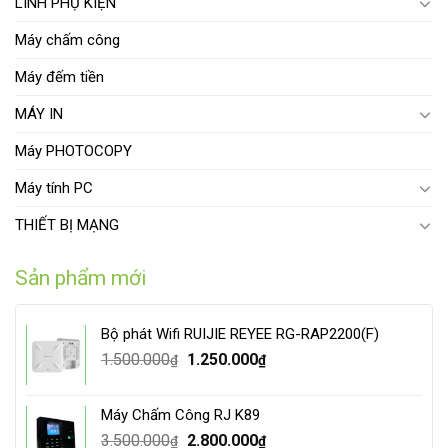
LINH PHỤ KIỆN
Máy chấm công
Máy đếm tiền
MÁY IN
Máy PHOTOCOPY
Máy tính PC
THIẾT BỊ MẠNG
Sản phẩm mới
Bộ phát Wifi RUIJIE REYEE RG-RAP2200(F)
Original
Current
1.500.000
1.250.000
₫
₫
price
price
was:
is:
Máy Chấm Công RJ K89
1.500.000₫.
1.250.000₫.
Original
Current
3.500.000
2.800.000
₫
₫