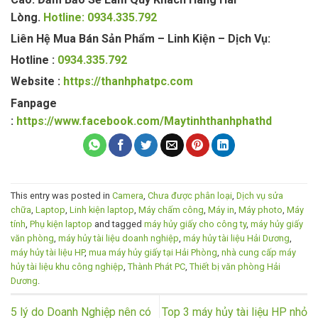
Lòng.
Hotline: 0934.335.792
Liên Hệ Mua Bán Sản Phẩm – Linh Kiện – Dịch Vụ:
Hotline :
0934.335.792
Website :
https://thanhphatpc.com
Fanpage
:
https://www.facebook.com/Maytinhthanhphathd
This entry was posted in
Camera
,
Chưa được phân loại
,
Dịch vụ sửa
chữa
,
Laptop
,
Linh kiện laptop
,
Máy chấm công
,
Máy in
,
Máy photo
,
Máy
tính
,
Phụ kiện laptop
and tagged
máy hủy giấy cho công ty
,
máy hủy giấy
văn phòng
,
máy hủy tài liệu doanh nghiệp
,
máy hủy tài liệu Hải Dương
,
máy hủy tài liệu HP
,
mua máy hủy giấy tại Hải Phòng
,
nhà cung cấp máy
hủy tài liệu khu công nghiệp
,
Thành Phát PC
,
Thiết bị văn phòng Hải
Dương
.
5 lý do Doanh Nghiệp nên có
Top 3 máy hủy tài liệu HP nhỏ