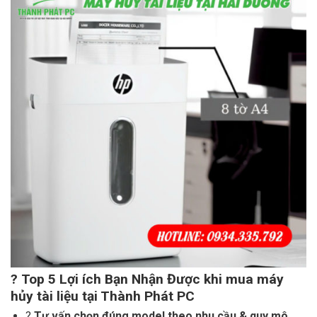
?
Top 5 Lợi ích Bạn Nhận Được khi mua máy
hủy tài liệu tại Thành Phát PC
?
Tư vấn chọn đúng model theo nhu cầu & quy mô