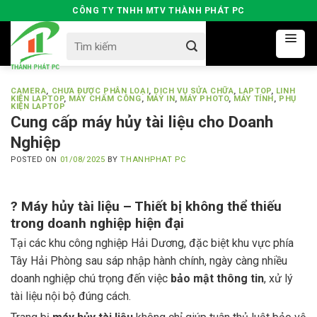
Skip
CÔNG TY TNHH MTV THÀNH PHÁT PC
to
Search
content
for:
CAMERA
,
CHƯA ĐƯỢC PHÂN LOẠI
,
DỊCH VỤ SỬA CHỮA
,
LAPTOP
,
LINH
KIỆN LAPTOP
,
MÁY CHẤM CÔNG
,
MÁY IN
,
MÁY PHOTO
,
MÁY TÍNH
,
PHỤ
KIỆN LAPTOP
Cung cấp máy hủy tài liệu cho Doanh
Nghiệp
POSTED ON
01/08/2025
BY
THANHPHAT PC
?
Máy hủy tài liệu – Thiết bị không thể thiếu
trong doanh nghiệp hiện đại
Tại các khu công nghiệp Hải Dương, đặc biệt khu vực phía
Tây Hải Phòng sau sáp nhập hành chính, ngày càng nhiều
doanh nghiệp chú trọng đến việc
bảo mật thông tin
, xử lý
tài liệu nội bộ đúng cách.