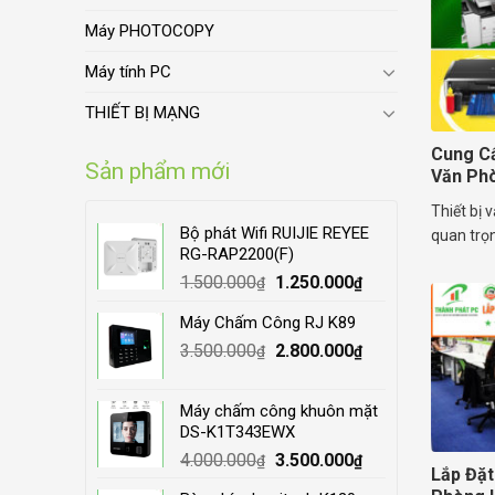
Máy PHOTOCOPY
Máy tính PC
THIẾT BỊ MẠNG
Cung Cấ
Sản phẩm mới
Văn Ph
Thiết bị 
Bộ phát Wifi RUIJIE REYEE
quan trọn
RG-RAP2200(F)
Original
Current
1.500.000
1.250.000
₫
₫
price
price
Máy Chấm Công RJ K89
was:
is:
Original
Current
3.500.000
1.500.000₫.
2.800.000
1.250.000₫.
₫
₫
price
price
was:
is:
Máy chấm công khuôn mặt
3.500.000₫.
2.800.000₫.
DS-K1T343EWX
Original
Current
4.000.000
3.500.000
₫
₫
Lắp Đặt
price
price