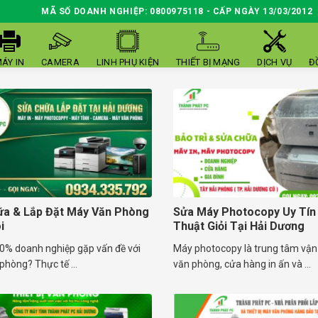
MÃ SỐ DOANH NGHIỆP: 0800975118 - CẤP NGÀY 13/03/2012
ÁY IN
CAMERA
LINH PHỤ KIỆN
THIẾT BỊ MẠNG
DỊCH VỤ
Đ
ữa & Lắp Đặt Máy Văn Phòng
Sửa Máy Photocopy Uy Tín 
i
Thuật Giỏi Tại Hải Dương
80% doanh nghiệp gặp vấn đề với
Máy photocopy là trung tâm vận
hòng? Thực tế ...
văn phòng, cửa hàng in ấn và ...