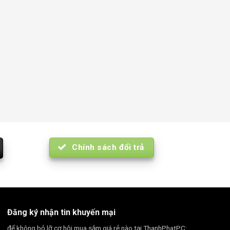
Chính sách đổi trả
Đăng ký nhận tin khuyến mại
để không bỏ lỡ cơ hội mua sắm giá rẻ nào tại ThanhPhatPC: