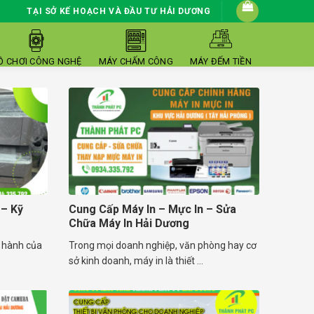
TẠI SỞ KẾ HOẠCH VÀ ĐẦU TƯ HẢI DƯƠNG
Ồ CHƠI CÔNG NGHỆ
MÁY CHẤM CÔNG
MÁY ĐẾM TIỀN
– Kỹ
Cung Cấp Máy In – Mực In – Sửa
Chữa Máy In Hải Dương
 hành của
Trong mọi doanh nghiệp, văn phòng hay cơ
sở kinh doanh, máy in là thiết ...