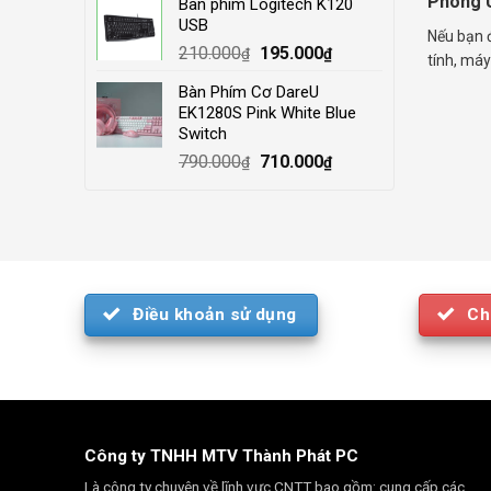
Phòng U
Bàn phím Logitech K120
was:
is:
USB
4.000.000₫.
3.500.000₫.
Nếu bạn 
Original
Current
210.000
195.000
₫
₫
tính, máy
price
price
Bàn Phím Cơ DareU
was:
is:
EK1280S Pink White Blue
210.000₫.
195.000₫.
Switch
Original
Current
790.000
710.000
₫
₫
price
price
was:
is:
790.000₫.
710.000₫.
Điều khoản sử dụng
Ch
Công ty TNHH MTV Thành Phát PC
Là công ty chuyên về lĩnh vực CNTT bao gồm: cung cấp các