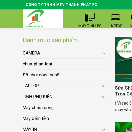
Skip
CÔNG TY TNHH MTV THÀNH PHÁT PC
to
content
MÁY TÍNH PC
LAPTOP
M
Danh mục sản phẩm
CAMERA
chua-phan-loai
Đồ chơi công nghệ
LAPTOP
Sửa Ch
Trọn Gó
LINH PHỤ KIỆN
❗ Vì sao 
Máy chấm công
máy văn p
Máy đếm tiền
MÁY IN