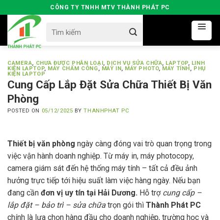
Skip
CÔNG TY TNHH MTV THÀNH PHÁT PC
to
Search
content
for:
CAMERA
,
CHƯA ĐƯỢC PHÂN LOẠI
,
DỊCH VỤ SỬA CHỮA
,
LAPTOP
,
LINH
KIỆN LAPTOP
,
MÁY CHẤM CÔNG
,
MÁY IN
,
MÁY PHOTO
,
MÁY TÍNH
,
PHỤ
KIỆN LAPTOP
Cung Cấp Lắp Đặt Sửa Chữa Thiết Bị Văn
Phòng
POSTED ON
05/12/2025
BY
THANHPHAT PC
Thiết bị văn phòng
ngày càng đóng vai trò quan trọng trong
việc vận hành doanh nghiệp. Từ máy in, máy photocopy,
camera giám sát đến hệ thống máy tính – tất cả đều ảnh
hưởng trực tiếp tới hiệu suất làm việc hàng ngày. Nếu bạn
đang cần
đơn vị uy tín tại Hải Dương.
Hỗ trợ
cung cấp –
lắp đặt – bảo trì – sửa chữa
trọn gói thì
Thành Phát PC
chính là lựa chọn hàng đầu cho doanh nghiệp, trường học và