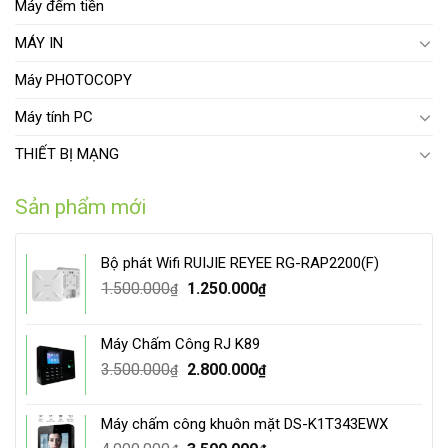
Máy đếm tiền
MÁY IN
Máy PHOTOCOPY
Máy tính PC
THIẾT BỊ MẠNG
Sản phẩm mới
Bộ phát Wifi RUIJIE REYEE RG-RAP2200(F)
Original
Current
1.500.000
1.250.000
₫
₫
price
price
was:
is:
Máy Chấm Công RJ K89
1.500.000₫.
1.250.000₫.
Original
Current
3.500.000
2.800.000
₫
₫
price
price
was:
is:
Máy chấm công khuôn mặt DS-K1T343EWX
3.500.000₫.
2.800.000₫.