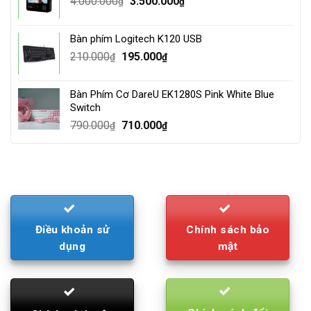
Original
Current
4.000.000
3.500.000
₫
₫
price
price
was:
is:
Bàn phím Logitech K120 USB
4.000.000₫.
3.500.000₫.
Original
Current
210.000
195.000
₫
₫
price
price
was:
is:
Bàn Phím Cơ DareU EK1280S Pink White Blue
210.000₫.
195.000₫.
Switch
Original
Current
790.000
710.000
₫
₫
price
price
was:
is:
790.000₫.
710.000₫.
Điều khoản sử
Chính sách bảo
dụng
mật