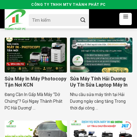
Skip
CÔNG TY TNHH MTV THÀNH PHÁT PC
to
Search
content
for:
Sửa Máy In Máy Photocopy
Sửa Máy Tính Hải Dương
Tận Nơi KCN
Uy Tín Sửa Laptop Máy In
Tận Nơi
Đang Cần In Gấp Mà Máy “Dở
Nhu cầu sửa máy tính tại Hải
Chứng”? Gọi Ngay Thành Phát
Dương ngày càng tăng Trong
PC Hải Dương! ...
thời đại công ...