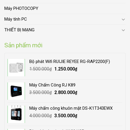
Máy PHOTOCOPY
Máy tính PC
THIẾT BỊ MẠNG
Sản phẩm mới
Bộ phát Wifi RUIJIE REYEE RG-RAP2200(F)
Original
Current
1.500.000
1.250.000
₫
₫
price
price
was:
is:
Máy Chấm Công RJ K89
1.500.000₫.
1.250.000₫.
Original
Current
3.500.000
2.800.000
₫
₫
price
price
was:
is:
Máy chấm công khuôn mặt DS-K1T343EWX
3.500.000₫.
2.800.000₫.
Original
Current
4.000.000
3.500.000
₫
₫
price
price
was:
is: