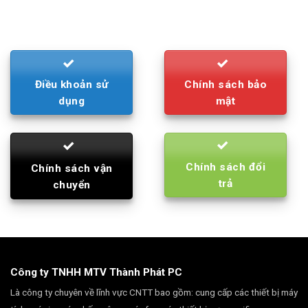
was:
is:
790.000₫.
710.000₫.
Điều khoản sử
Chính sách bảo
dụng
mật
Chính sách đổi
Chính sách vận
trả
chuyển
Công ty TNHH MTV Thành Phát PC
Là công ty chuyên về lĩnh vực CNTT bao gồm: cung cấp các thiết bị máy