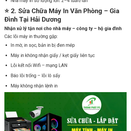
Nhà máy in số lượng lớn: 2–4 tuần/lần
⭐
2. Sửa Chữa Máy In Văn Phòng – Gia
Đình Tại Hải Dương
Nhận xử lý tận nơi cho nhà máy – công ty – hộ gia đình
Các lỗi máy in thường gặp:
In mờ, in sọc, bản in bị đen mép
Máy in không nhận giấy / kẹt giấy liên tục
Lỗi kết nối Wifi – mạng LAN
Báo lỗi trống – lỗi lô sấy
Máy không nhận lệnh in