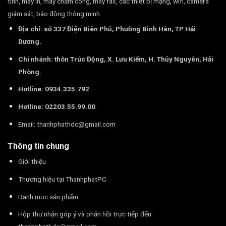
tính, máy in, máy chấm công, máy fax, các thiết bị mạng, wifi, camera
giám sát, báo động thông minh.
Địa chỉ: số 337 Điện Biên Phủ, Phường Bình Hàn, TP Hải
Dương.
Chi nhánh: thôn Trúc Động, X. Lưu Kiếm, H. Thủy Nguyên, Hải
Phòng.
Hotline: 0934.335.792
Hotline: 02203.55.99.00
Email:
thanhphathdc@gmail.com
Thông tin chung
Giới thiệu
Thương hiệu tại ThanhphatPC
Danh mục sản phẩm
Hộp thư nhận góp ý và phản hồi trực tiếp đến