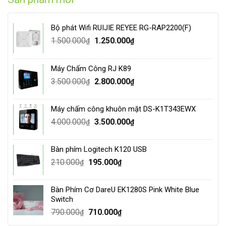
Bộ phát Wifi RUIJIE REYEE RG-RAP2200(F)
Original
Current
1.500.000
1.250.000
₫
₫
price
price
was:
is:
Máy Chấm Công RJ K89
1.500.000₫.
1.250.000₫.
Original
Current
3.500.000
2.800.000
₫
₫
price
price
was:
is:
Máy chấm công khuôn mặt DS-K1T343EWX
3.500.000₫.
2.800.000₫.
Original
Current
4.000.000
3.500.000
₫
₫
price
price
was:
is:
Bàn phím Logitech K120 USB
4.000.000₫.
3.500.000₫.
Original
Current
210.000
195.000
₫
₫
price
price
was:
is:
Bàn Phím Cơ DareU EK1280S Pink White Blue
210.000₫.
195.000₫.
Switch
Original
Current
790.000
710.000
₫
₫
price
price