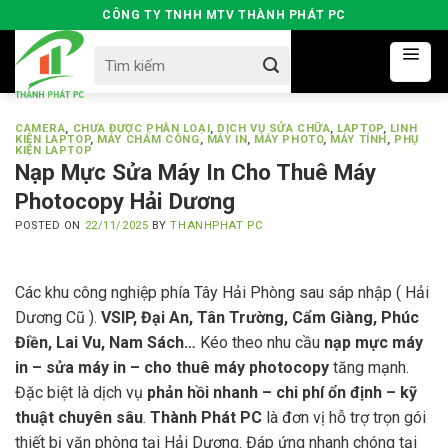
Skip
CÔNG TY TNHH MTV THÀNH PHÁT PC
to
Search
content
for:
CAMERA
,
CHƯA ĐƯỢC PHÂN LOẠI
,
DỊCH VỤ SỬA CHỮA
,
LAPTOP
,
LINH
KIỆN LAPTOP
,
MÁY CHẤM CÔNG
,
MÁY IN
,
MÁY PHOTO
,
MÁY TÍNH
,
PHỤ
KIỆN LAPTOP
Nạp Mực Sửa Máy In Cho Thuê Máy
Photocopy Hải Dương
POSTED ON
22/11/2025
BY
THANHPHAT PC
Các khu công nghiệp phía Tây Hải Phòng sau sáp nhập ( Hải
Dương Cũ ).
VSIP, Đại An, Tân Trường, Cẩm Giàng, Phúc
Điền, Lai Vu, Nam Sách…
Kéo theo nhu cầu
nạp mực máy
in – sửa máy in – cho thuê máy photocopy
tăng mạnh.
Đặc biệt là dịch vụ
phản hồi nhanh – chi phí ổn định – kỹ
thuật chuyên sâu
.
Thành Phát PC
là đơn vị hỗ trợ trọn gói
thiết bị văn phòng tại Hải Dương. Đáp ứng nhanh chóng tại