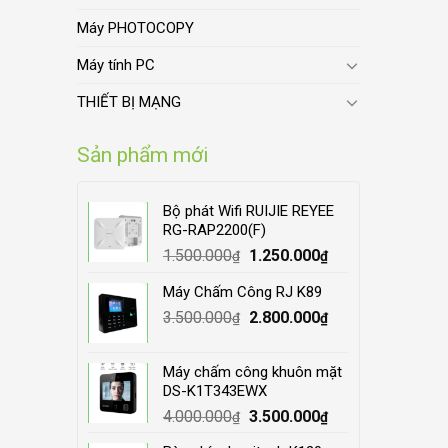
Máy PHOTOCOPY
Máy tính PC
THIẾT BỊ MẠNG
Sản phẩm mới
Bộ phát Wifi RUIJIE REYEE
RG-RAP2200(F)
Original
Current
1.500.000
1.250.000
₫
₫
price
price
Máy Chấm Công RJ K89
was:
is:
Original
Current
3.500.000
1.500.000₫.
2.800.000
1.250.000₫.
₫
₫
price
price
was:
is:
Máy chấm công khuôn mặt
3.500.000₫.
2.800.000₫.
DS-K1T343EWX
Original
Current
4.000.000
3.500.000
₫
₫
price
price