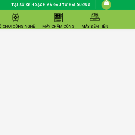
TẠI SỞ KẾ HOẠCH VÀ ĐẦU TƯ HẢI DƯƠNG
Ồ CHƠI CÔNG NGHỆ
MÁY CHẤM CÔNG
MÁY ĐẾM TIỀN