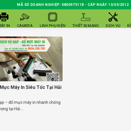
MÃ SỐ DOANH NGHIỆP: 0800975118 - CẤP NGÀY 13/03/2012
ÁY IN
CAMERA
LINH PHỤ KIỆN
THIẾT BỊ MẠNG
DỊCH VỤ
Đ
Mực Máy In Siêu Tốc Tại Hải
nạp – đổ mực máy in nhanh chóng
ợng tại Hải ...