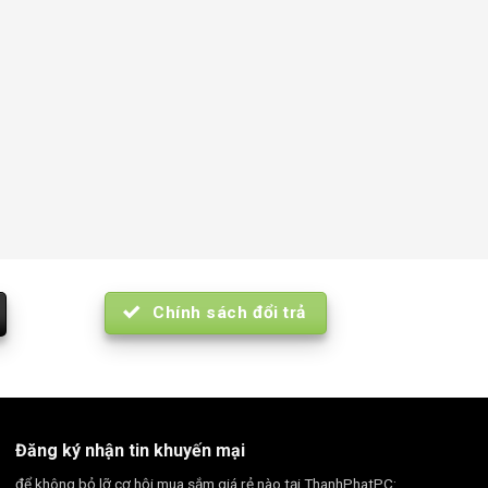
Chính sách đổi trả
Đăng ký nhận tin khuyến mại
để không bỏ lỡ cơ hội mua sắm giá rẻ nào tại ThanhPhatPC: