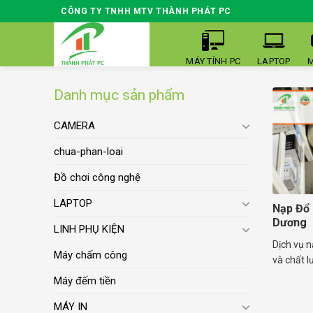
Skip
CÔNG TY TNHH MTV THÀNH PHÁT PC
to
content
MÁY TÍNH PC
LAPTOP
M
Danh mục sản phẩm
CAMERA
chua-phan-loai
Đồ chơi công nghệ
LAPTOP
Nạp Đổ 
Dương
LINH PHỤ KIỆN
Dịch vụ 
Máy chấm công
và chất lư
Máy đếm tiền
MÁY IN