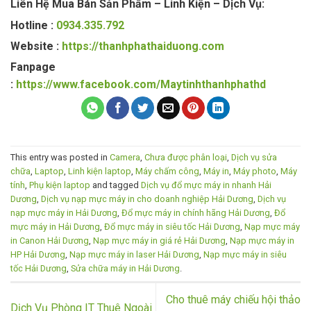
Liên Hệ Mua Bán Sản Phẩm – Linh Kiện – Dịch Vụ:
Hotline :
0934.335.792
Website :
https://thanhphathaiduong.com
Fanpage
:
https://www.facebook.com/Maytinhthanhphathd
This entry was posted in
Camera
,
Chưa được phân loại
,
Dịch vụ sửa
chữa
,
Laptop
,
Linh kiện laptop
,
Máy chấm công
,
Máy in
,
Máy photo
,
Máy
tính
,
Phụ kiện laptop
and tagged
Dịch vụ đổ mực máy in nhanh Hải
Dương
,
Dịch vụ nạp mực máy in cho doanh nghiệp Hải Dương
,
Dịch vụ
nạp mực máy in Hải Dương
,
Đổ mực máy in chính hãng Hải Dương
,
Đổ
mực máy in Hải Dương
,
Đổ mực máy in siêu tốc Hải Dương
,
Nạp mực máy
in Canon Hải Dương
,
Nạp mực máy in giá rẻ Hải Dương
,
Nạp mực máy in
HP Hải Dương
,
Nạp mực máy in laser Hải Dương
,
Nạp mực máy in siêu
tốc Hải Dương
,
Sửa chữa máy in Hải Dương
.
Cho thuê máy chiếu hội thảo
Dịch Vụ Phòng IT Thuê Ngoài