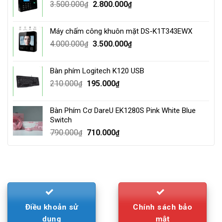
Original
Current
3.500.000
2.800.000
₫
₫
price
price
was:
is:
Máy chấm công khuôn mặt DS-K1T343EWX
3.500.000₫.
2.800.000₫.
Original
Current
4.000.000
3.500.000
₫
₫
price
price
was:
is:
Bàn phím Logitech K120 USB
4.000.000₫.
3.500.000₫.
Original
Current
210.000
195.000
₫
₫
price
price
was:
is:
Bàn Phím Cơ DareU EK1280S Pink White Blue
210.000₫.
195.000₫.
Switch
Original
Current
790.000
710.000
₫
₫
price
price
was:
is:
790.000₫.
710.000₫.
Điều khoản sử
Chính sách bảo
dụng
mật