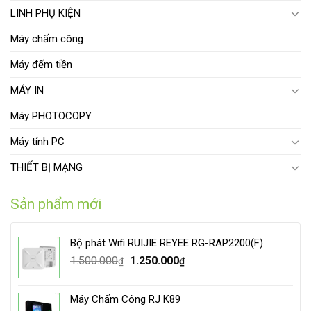
LINH PHỤ KIỆN
Máy chấm công
Máy đếm tiền
MÁY IN
Máy PHOTOCOPY
Máy tính PC
THIẾT BỊ MẠNG
Sản phẩm mới
Bộ phát Wifi RUIJIE REYEE RG-RAP2200(F)
Original
Current
1.500.000
1.250.000
₫
₫
price
price
was:
is:
Máy Chấm Công RJ K89
1.500.000₫.
1.250.000₫.