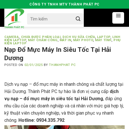
Skip
CÔNG TY TNHH MTV THÀNH PHÁT PC
to
Search
content
for:
CAMERA
,
CHƯA ĐƯỢC PHÂN LOẠI
,
DỊCH VỤ SỬA CHỮA
,
LAPTOP
,
LINH
KIỆN LAPTOP
,
MÁY CHẤM CÔNG
,
MÁY IN
,
MÁY PHOTO
,
MÁY TÍNH
,
PHỤ
KIỆN LAPTOP
Nạp Đổ Mực Máy In Siêu Tốc Tại Hải
Dương
POSTED ON
02/01/2025
BY
THANHPHAT PC
Dịch vụ nạp – đổ mực máy in nhanh chóng và chất lượng tại
Hải Dương. Thành Phát PC tự hào là đơn vị cung cấp
dịch
vụ nạp – đổ mực máy in siêu tốc tại Hải Dương
, đáp ứng
nhu cầu của các doanh nghiệp và cá nhân với mức giá hợp lý,
kỹ thuật viên chuyên nghiệp, và thời gian phục vụ nhanh
chóng.
Hotline: 0934.335.792