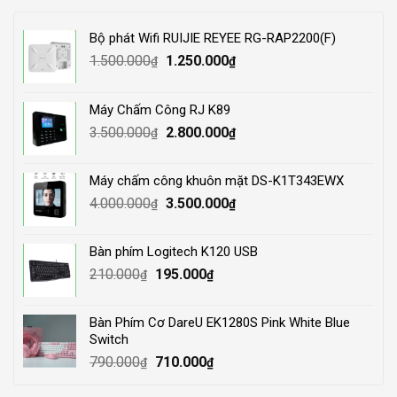
Bộ phát Wifi RUIJIE REYEE RG-RAP2200(F)
Original
Current
1.500.000
1.250.000
₫
₫
price
price
was:
is:
Máy Chấm Công RJ K89
1.500.000₫.
1.250.000₫.
Original
Current
3.500.000
2.800.000
₫
₫
price
price
was:
is:
Máy chấm công khuôn mặt DS-K1T343EWX
3.500.000₫.
2.800.000₫.
Original
Current
4.000.000
3.500.000
₫
₫
price
price
was:
is:
Bàn phím Logitech K120 USB
4.000.000₫.
3.500.000₫.
Original
Current
210.000
195.000
₫
₫
price
price
was:
is:
Bàn Phím Cơ DareU EK1280S Pink White Blue
210.000₫.
195.000₫.
Switch
Original
Current
790.000
710.000
₫
₫
price
price