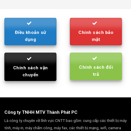
was:
is:
790.000₫.
710.000₫.
Điều khoản sử
Chính sách bảo
dụng
mật
Chính sách đổi
Chính sách vận
trả
chuyển
Công ty TNHH MTV Thành Phát PC
Là công ty chuyên về lĩnh vực CNTT bao gồm: cung cấp các thiết bị máy
tính, máy in, máy chấm công, máy fax, các thiết bị mạng, wifi, camera