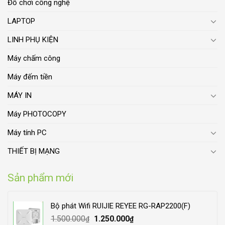
Đồ chơi công nghệ
LAPTOP
LINH PHỤ KIỆN
Máy chấm công
Máy đếm tiền
MÁY IN
Máy PHOTOCOPY
Máy tính PC
THIẾT BỊ MẠNG
Sản phẩm mới
Bộ phát Wifi RUIJIE REYEE RG-RAP2200(F)
Original
Current
1.500.000
1.250.000
₫
₫