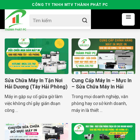
Skip
CÔNG TY TNHH MTV THÀNH PHÁT PC
to
Search
content
for:
Sửa Chữa Máy In Tận Nơi
Cung Cấp Máy In – Mực In
Hải Dương (Tây Hải Phòng)
– Sửa Chữa Máy In Hải
Dương
Máy in gặp sự cố giữa giờ làm
Trong mọi doanh nghiệp, văn
việc không chỉ gây gián đoạn
phòng hay cơ sở kinh doanh,
công ...
máy in là thiết ...