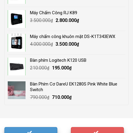
price
price
was:
is:
Máy Chấm Công RJ K89
1.500.000₫.
1.250.000₫.
Original
Current
3.500.000
2.800.000
₫
₫
price
price
was:
is:
Máy chấm công khuôn mặt DS-K1T343EWX
3.500.000₫.
2.800.000₫.
Original
Current
4.000.000
3.500.000
₫
₫
price
price
was:
is:
Bàn phím Logitech K120 USB
4.000.000₫.
3.500.000₫.
Original
Current
210.000
195.000
₫
₫
price
price
was:
is:
Bàn Phím Cơ DareU EK1280S Pink White Blue
210.000₫.
195.000₫.
Switch
Original
Current
790.000
710.000
₫
₫
price
price
was:
is:
790.000₫.
710.000₫.