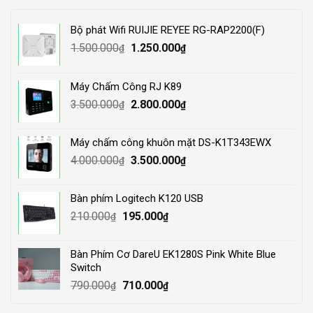
Bộ phát Wifi RUIJIE REYEE RG-RAP2200(F)
Original
Current
1.500.000
1.250.000
₫
₫
price
price
was:
is:
Máy Chấm Công RJ K89
1.500.000₫.
1.250.000₫.
Original
Current
3.500.000
2.800.000
₫
₫
price
price
was:
is:
Máy chấm công khuôn mặt DS-K1T343EWX
3.500.000₫.
2.800.000₫.
Original
Current
4.000.000
3.500.000
₫
₫
price
price
was:
is:
Bàn phím Logitech K120 USB
4.000.000₫.
3.500.000₫.
Original
Current
210.000
195.000
₫
₫
price
price
was:
is:
Bàn Phím Cơ DareU EK1280S Pink White Blue
210.000₫.
195.000₫.
Switch
Original
Current
790.000
710.000
₫
₫
price
price