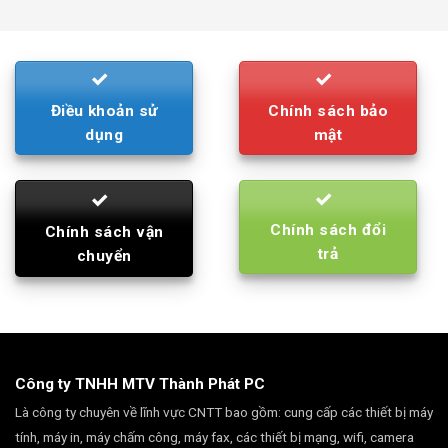
was:
is:
790.000₫.
710.000₫.
Điều khoản sử
Chính sách bảo
dụng
mật
Chính sách đổi
Chính sách vận
trả
chuyển
Công ty TNHH MTV Thành Phát PC
Là công ty chuyên về lĩnh vực CNTT bao gồm: cung cấp các thiết bị máy
tính, máy in, máy chấm công, máy fax, các thiết bị mạng, wifi, camera