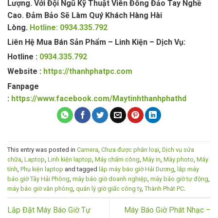
Lượng. Với Đội Ngũ Kỹ Thuật Viên Đông Đảo Tay Nghề
Cao. Đảm Bảo Sẽ Làm Quý Khách Hàng Hài
Lòng.
Hotline: 0934.335.792
Liên Hệ Mua Bán Sản Phẩm – Linh Kiện – Dịch Vụ:
Hotline :
0934.335.792
Website :
https://thanhphatpc.com
Fanpage
:
https://www.facebook.com/Maytinhthanhphathd
This entry was posted in
Camera
,
Chưa được phân loại
,
Dịch vụ sửa
chữa
,
Laptop
,
Linh kiện laptop
,
Máy chấm công
,
Máy in
,
Máy photo
,
Máy
tính
,
Phụ kiện laptop
and tagged
lắp máy báo giờ Hải Dương
,
lắp máy
báo giờ Tây Hải Phòng
,
máy báo giờ doanh nghiệp
,
máy báo giờ tự động
,
máy báo giờ văn phòng
,
quản lý giờ giấc công ty
,
Thành Phát PC
.
Lắp Đặt Máy Báo Giờ Tự
Máy Báo Giờ Phát Nhạc –