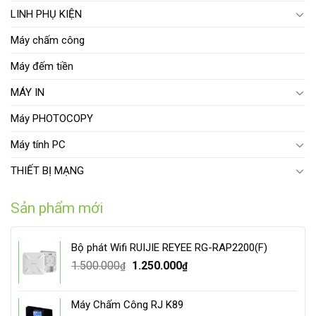
LINH PHỤ KIỆN
Máy chấm công
Máy đếm tiền
MÁY IN
Máy PHOTOCOPY
Máy tính PC
THIẾT BỊ MẠNG
Sản phẩm mới
Bộ phát Wifi RUIJIE REYEE RG-RAP2200(F)
Original
Current
1.500.000
1.250.000
₫
₫
price
price
was:
is:
Máy Chấm Công RJ K89
1.500.000₫.
1.250.000₫.