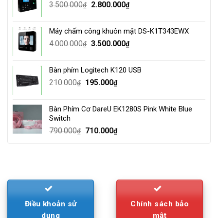
Original
Current
3.500.000
2.800.000
₫
₫
price
price
was:
is:
Máy chấm công khuôn mặt DS-K1T343EWX
3.500.000₫.
2.800.000₫.
Original
Current
4.000.000
3.500.000
₫
₫
price
price
was:
is:
Bàn phím Logitech K120 USB
4.000.000₫.
3.500.000₫.
Original
Current
210.000
195.000
₫
₫
price
price
was:
is:
Bàn Phím Cơ DareU EK1280S Pink White Blue
210.000₫.
195.000₫.
Switch
Original
Current
790.000
710.000
₫
₫
price
price
was:
is:
790.000₫.
710.000₫.
Điều khoản sử
Chính sách bảo
dụng
mật