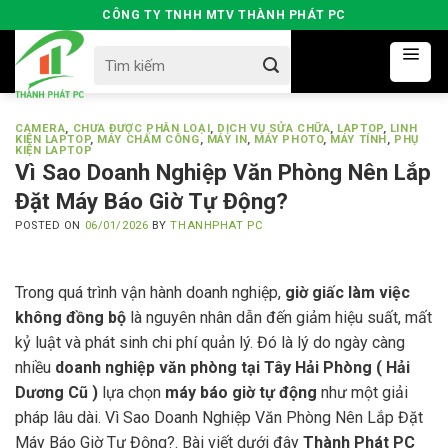
Skip
CÔNG TY TNHH MTV THÀNH PHÁT PC
to
Search
content
for:
CAMERA
,
CHƯA ĐƯỢC PHÂN LOẠI
,
DỊCH VỤ SỬA CHỮA
,
LAPTOP
,
LINH
KIỆN LAPTOP
,
MÁY CHẤM CÔNG
,
MÁY IN
,
MÁY PHOTO
,
MÁY TÍNH
,
PHỤ
KIỆN LAPTOP
Vì Sao Doanh Nghiệp Văn Phòng Nên Lắp
Đặt Máy Báo Giờ Tự Động?
POSTED ON
06/01/2026
BY
THANHPHAT PC
Trong quá trình vận hành doanh nghiệp,
giờ giấc làm việc
không đồng bộ
là nguyên nhân dẫn đến giảm hiệu suất, mất
kỷ luật và phát sinh chi phí quản lý. Đó là lý do ngày càng
nhiều
doanh nghiệp văn phòng tại Tây Hải Phòng ( Hải
Dương Cũ )
lựa chọn
máy báo giờ tự động
như một giải
pháp lâu dài. Vì Sao Doanh Nghiệp Văn Phòng Nên Lắp Đặt
Máy Báo Giờ Tự Động?. Bài viết dưới đây
Thành Phát PC