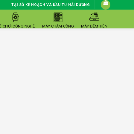
TẠI SỞ KẾ HOẠCH VÀ ĐẦU TƯ HẢI DƯƠNG
Ồ CHƠI CÔNG NGHỆ
MÁY CHẤM CÔNG
MÁY ĐẾM TIỀN