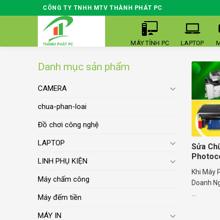
Skip
CÔNG TY TNHH MTV THÀNH PHÁT PC
to
content
MÁY TÍNH PC
LAPTOP
M
Danh mục sản phẩm
CAMERA
chua-phan-loai
Đồ chơi công nghệ
LAPTOP
Sửa Ch
Photoco
LINH PHỤ KIỆN
Khi Máy 
Máy chấm công
Doanh Ng
...
Máy đếm tiền
MÁY IN