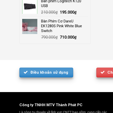
Bàn phím Logitech K120
was:
is:
USB
4.000.000₫.
3.500.000₫.
Original
Current
210.000
195.000
₫
₫
price
price
Bàn Phím Cơ DareU
was:
is:
EK1280S Pink White Blue
210.000₫.
195.000₫.
Switch
Original
Current
790.000
710.000
₫
₫
price
price
was:
is:
790.000₫.
710.000₫.
Điều khoản sử dụng
Ch
Công ty TNHH MTV Thành Phát PC
Là công ty chuyên về lĩnh vực CNTT bao gồm: cung cấp các