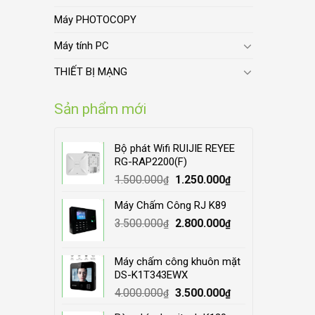
Máy PHOTOCOPY
Máy tính PC
THIẾT BỊ MẠNG
Sản phẩm mới
Bộ phát Wifi RUIJIE REYEE
RG-RAP2200(F)
Original
Current
1.500.000
1.250.000
₫
₫
price
price
Máy Chấm Công RJ K89
was:
is:
Original
Current
3.500.000
1.500.000₫.
2.800.000
1.250.000₫.
₫
₫
price
price
was:
is:
Máy chấm công khuôn mặt
3.500.000₫.
2.800.000₫.
DS-K1T343EWX
Original
Current
4.000.000
3.500.000
₫
₫
price
price