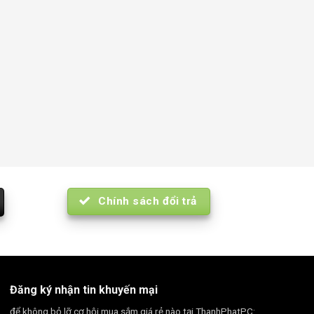
Chính sách đổi trả
Đăng ký nhận tin khuyến mại
để không bỏ lỡ cơ hội mua sắm giá rẻ nào tại ThanhPhatPC: