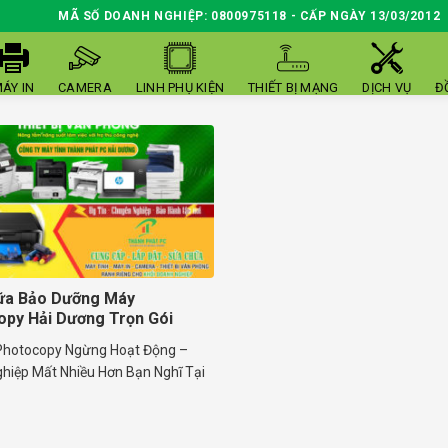
MÃ SỐ DOANH NGHIỆP: 0800975118 - CẤP NGÀY 13/03/2012
ÁY IN
CAMERA
LINH PHỤ KIỆN
THIẾT BỊ MẠNG
DỊCH VỤ
Đ
ữa Bảo Dưỡng Máy
py Hải Dương Trọn Gói
Photocopy Ngừng Hoạt Động –
hiệp Mất Nhiều Hơn Bạn Nghĩ Tại