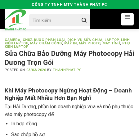
Skip
CÔNG TY TNHH MTV THÀNH PHÁT PC
to
Search
content
for:
CAMERA
,
CHƯA ĐƯỢC PHÂN LOẠI
,
DỊCH VỤ SỬA CHỮA
,
LAPTOP
,
LINH
KIỆN LAPTOP
,
MÁY CHẤM CÔNG
,
MÁY IN
,
MÁY PHOTO
,
MÁY TÍNH
,
PHỤ
KIỆN LAPTOP
Sửa Chữa Bảo Dưỡng Máy Photocopy Hải
Dương Trọn Gói
POSTED ON
03/03/2026
BY
THANHPHAT PC
Khi Máy Photocopy Ngừng Hoạt Động – Doanh
Nghiệp Mất Nhiều Hơn Bạn Nghĩ
Tại Hải Dương, phần lớn doanh nghiệp vừa và nhỏ phụ thuộc
vào máy photocopy để:
In hợp đồng
Sao chép hồ sơ