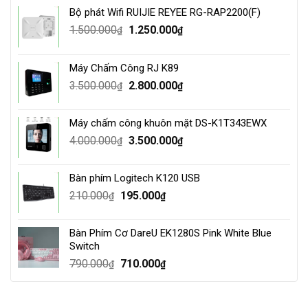
Bộ phát Wifi RUIJIE REYEE RG-RAP2200(F)
Original
Current
1.500.000
1.250.000
₫
₫
price
price
was:
is:
Máy Chấm Công RJ K89
1.500.000₫.
1.250.000₫.
Original
Current
3.500.000
2.800.000
₫
₫
price
price
was:
is:
Máy chấm công khuôn mặt DS-K1T343EWX
3.500.000₫.
2.800.000₫.
Original
Current
4.000.000
3.500.000
₫
₫
price
price
was:
is:
Bàn phím Logitech K120 USB
4.000.000₫.
3.500.000₫.
Original
Current
210.000
195.000
₫
₫
price
price
was:
is:
Bàn Phím Cơ DareU EK1280S Pink White Blue
210.000₫.
195.000₫.
Switch
Original
Current
790.000
710.000
₫
₫
price
price
was:
is:
790.000₫.
710.000₫.