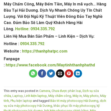
Máy Chấm Công, Máy Đếm Tiền, Máy In mã vạch… Hàng
Đầu Tại Hải Dương. Dịch Vụ Nhanh Chóng Uy Tín Chất
Lượng. Với Đội Ngũ Kỹ Thuật Viên Đông Đảo Tay Nghề
Cao. Đảm Bảo Sẽ Làm Quý Khách Hàng Hài
Lòng.
Hotline: 0934.335.792
Liên Hệ Mua Bán Sản Phẩm – Linh Kiện – Dịch Vụ:
Hotline :
0934.335.792
Website :
https://thanhphatpc.com
Fanpage
:
https://www.facebook.com/Maytinhthanhphathd
This entry was posted in
Camera
,
Chưa được phân loại
,
Dịch vụ sửa
chữa
,
Laptop
,
Linh kiện laptop
,
Máy chấm công
,
Máy in
,
Máy photo
,
Máy
tính
,
Phụ kiện laptop
and tagged
Bảo trì máy photocopy Hải Dương
,
dịch
vụ sửa máy photocopy Hải Dương
,
khắc phục lỗi máy photocopy
,
kỹ
thuật photocopy hải dương
,
linh kiện photocopy chính hãng
,
Máy