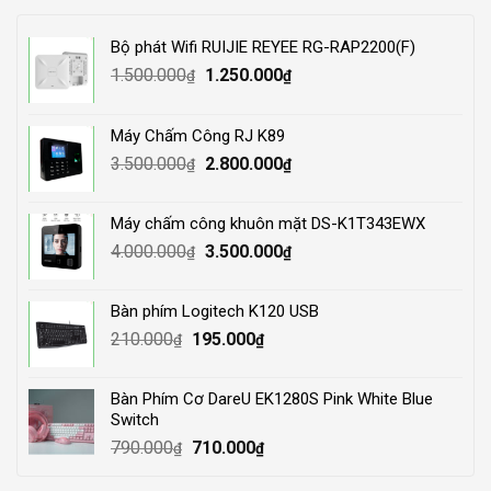
Bộ phát Wifi RUIJIE REYEE RG-RAP2200(F)
Original
Current
1.500.000
1.250.000
₫
₫
price
price
was:
is:
Máy Chấm Công RJ K89
1.500.000₫.
1.250.000₫.
Original
Current
3.500.000
2.800.000
₫
₫
price
price
was:
is:
Máy chấm công khuôn mặt DS-K1T343EWX
3.500.000₫.
2.800.000₫.
Original
Current
4.000.000
3.500.000
₫
₫
price
price
was:
is:
Bàn phím Logitech K120 USB
4.000.000₫.
3.500.000₫.
Original
Current
210.000
195.000
₫
₫
price
price
was:
is:
Bàn Phím Cơ DareU EK1280S Pink White Blue
210.000₫.
195.000₫.
Switch
Original
Current
790.000
710.000
₫
₫
price
price