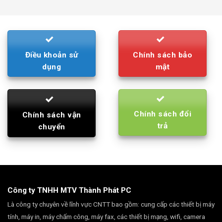
was:
is:
790.000₫.
710.000₫.
Điều khoản sử
Chính sách bảo
dụng
mật
Chính sách đổi
Chính sách vận
trả
chuyển
Công ty TNHH MTV Thành Phát PC
Là công ty chuyên về lĩnh vực CNTT bao gồm: cung cấp các thiết bị máy
tính, máy in, máy chấm công, máy fax, các thiết bị mạng, wifi, camera