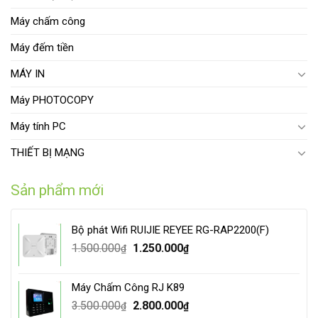
Máy chấm công
Máy đếm tiền
MÁY IN
Máy PHOTOCOPY
Máy tính PC
THIẾT BỊ MẠNG
Sản phẩm mới
Bộ phát Wifi RUIJIE REYEE RG-RAP2200(F)
Original
Current
1.500.000
1.250.000
₫
₫
price
price
was:
is:
Máy Chấm Công RJ K89
1.500.000₫.
1.250.000₫.
Original
Current
3.500.000
2.800.000
₫
₫