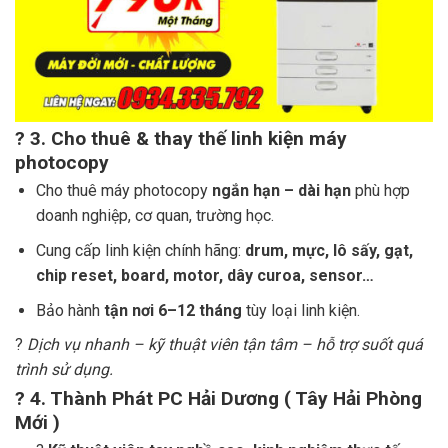
?
3. Cho thuê & thay thế linh kiện máy
photocopy
Cho thuê máy photocopy
ngắn hạn – dài hạn
phù hợp
doanh nghiệp, cơ quan, trường học.
Cung cấp linh kiện chính hãng:
drum, mực, lô sấy, gạt,
chip reset, board, motor, dây curoa, sensor…
Bảo hành
tận nơi 6–12 tháng
tùy loại linh kiện.
?️
Dịch vụ nhanh – kỹ thuật viên tận tâm – hỗ trợ suốt quá
trình sử dụng.
?
4. Thành Phát PC Hải Dương ( Tây Hải Phòng
Mới )