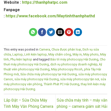
Website :
https://thanhphatpc.com
Fanpage
:
https://www.facebook.com/Maytinhthanhphathd
This entry was posted in
Camera
,
Chưa được phân loại
,
Dịch vụ sửa
chữa
,
Laptop
,
Linh kiện laptop
,
Máy chấm công
,
Máy in
,
Máy photo
,
Máy
tính
,
Phụ kiện laptop
and tagged
Bảo trì máy photocopy Hải Dương
,
Cho
thuê máy photocopy Hải Dương
,
dịch vụ photocopy doanh nghiệp
,
kỹ
thuật viên photocopy Hải Dương
,
Máy photocopy Ricoh
,
phía Tây Hải
Phòng mới
,
Sửa chữa máy photocopy tại Hải Dương
,
sửa máy photocopy
Canon
,
sửa máy photocopy Hải Dương
,
sửa máy photocopy tận nơi
,
sửa
máy photocopy văn phòng
,
Thành Phát PC Hải Dương
,
thay linh kiện máy
photocopy Hải Dương
.
Lắp Đặt – Sửa Chữa Máy
Sửa chữa máy tính – máy văn
Tính Máy Văn Phòng Camera
phòng – camera giám sát Hải