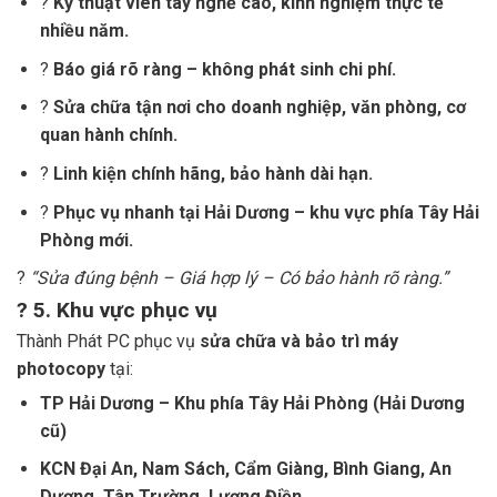
?
Kỹ thuật viên tay nghề cao, kinh nghiệm thực tế
nhiều năm.
?
Báo giá rõ ràng – không phát sinh chi phí.
?
Sửa chữa tận nơi cho doanh nghiệp, văn phòng, cơ
quan hành chính.
?
Linh kiện chính hãng, bảo hành dài hạn.
?
Phục vụ nhanh tại Hải Dương – khu vực phía Tây Hải
Phòng mới.
?
“Sửa đúng bệnh – Giá hợp lý – Có bảo hành rõ ràng.”
?
5. Khu vực phục vụ
Thành Phát PC phục vụ
sửa chữa và bảo trì máy
photocopy
tại:
TP Hải Dương – Khu phía Tây Hải Phòng (Hải Dương
cũ)
KCN Đại An, Nam Sách, Cẩm Giàng, Bình Giang, An
Dương, Tân Trường, Lương Điền