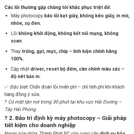
Các lỗi thường gặp chúng tôi khắc phục triệt để:
Máy photocopy
báo lỗi kẹt giấy, không kéo giấy, in mờ,
nhòe, sọ đen.
Lỗi
không khởi động, không kết nối mạng, không
scan.
Thay
trống, gạt, mực, chip – linh kiện chính hãng
100%.
Cập nhật
driver, reset bộ đếm, cân chỉnh màu sắc –
độ nét bản in.
✅
Đặc biệt:
Chẩn đoán lỗi miễn phí – chỉ tính phí khi khách
hàng đồng ý sửa.
?
Có mặt tận nơi trong 30 phút tại khu vực Hải Dương –
Tây Hải Phòng.
?
2. Bảo trì định kỳ máy photocopy – Giải pháp
tiết kiệm cho doanh nghiệp
Ngoài sửa chữa, Thành Phát PC còn cung cấp
dịch vụ bảo