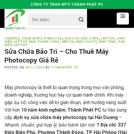
Skip
CÔNG TY TNHH MTV THÀNH PHÁT PC
to
Search
content
for:
CAMERA
,
CHƯA ĐƯỢC PHÂN LOẠI
,
DỊCH VỤ SỬA CHỮA
,
LAPTOP
,
LINH
KIỆN LAPTOP
,
MÁY CHẤM CÔNG
,
MÁY IN
,
MÁY PHOTO
,
MÁY TÍNH
,
PHỤ
KIỆN LAPTOP
Sửa Chữa Bảo Trì – Cho Thuê Máy
Photocopy Giá Rẻ
POSTED ON
05/11/2025
BY
THANHPHAT PC
Máy photocopy là thiết bị quan trọng trong mọi văn phòng,
doanh nghiệp, trường học hay cơ quan hành chính. Khi máy
gặp sự cố, công việc dễ bị gián đoạn, ảnh hưởng năng suất.
Với hơn
10 năm kinh nghiệm
,
Thành Phát PC
tự hào cung
cấp
dịch vụ sửa chữa máy photocopy tại Hải Dương
–
Nhanh, chuẩn, giá hợp lý, bảo hành tận nơi.
? Địa chỉ: 337
Điện Biên Phủ, Phường Thành Đông, TP Hải Phòng (Hải