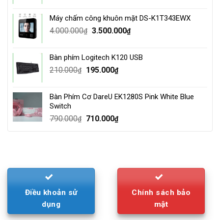
price
price
was:
is:
Máy chấm công khuôn mặt DS-K1T343EWX
3.500.000₫.
2.800.000₫.
Original
Current
4.000.000
3.500.000
₫
₫
price
price
was:
is:
Bàn phím Logitech K120 USB
4.000.000₫.
3.500.000₫.
Original
Current
210.000
195.000
₫
₫
price
price
was:
is:
Bàn Phím Cơ DareU EK1280S Pink White Blue
210.000₫.
195.000₫.
Switch
Original
Current
790.000
710.000
₫
₫
price
price
was:
is:
790.000₫.
710.000₫.
Điều khoản sử
Chính sách bảo
dụng
mật