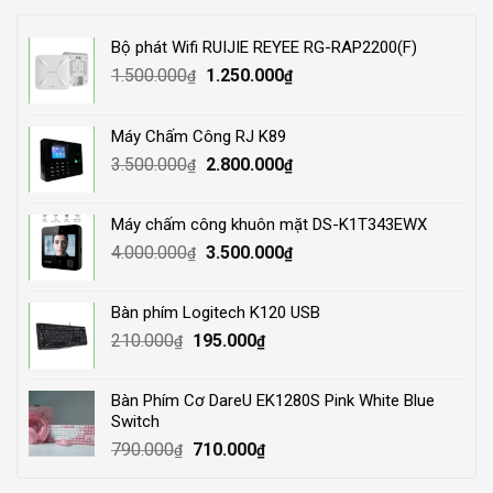
Bộ phát Wifi RUIJIE REYEE RG-RAP2200(F)
Original
Current
1.500.000
1.250.000
₫
₫
price
price
was:
is:
Máy Chấm Công RJ K89
1.500.000₫.
1.250.000₫.
Original
Current
3.500.000
2.800.000
₫
₫
price
price
was:
is:
Máy chấm công khuôn mặt DS-K1T343EWX
3.500.000₫.
2.800.000₫.
Original
Current
4.000.000
3.500.000
₫
₫
price
price
was:
is:
Bàn phím Logitech K120 USB
4.000.000₫.
3.500.000₫.
Original
Current
210.000
195.000
₫
₫
price
price
was:
is:
Bàn Phím Cơ DareU EK1280S Pink White Blue
210.000₫.
195.000₫.
Switch
Original
Current
790.000
710.000
₫
₫
price
price