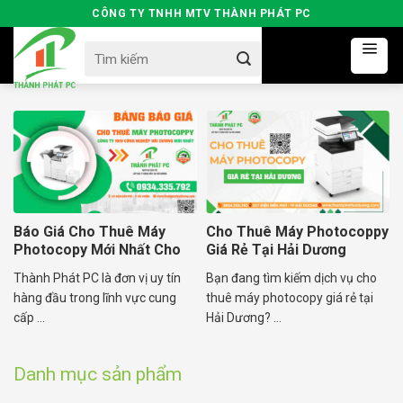
Skip
CÔNG TY TNHH MTV THÀNH PHÁT PC
to
Search
content
for:
Báo Giá Cho Thuê Máy
Cho Thuê Máy Photocoppy
Photocopy Mới Nhất Cho
Giá Rẻ Tại Hải Dương
Doanh Nghiệp Tại Hải
Thành Phát PC là đơn vị uy tín
Bạn đang tìm kiếm dịch vụ cho
Dương
hàng đầu trong lĩnh vực cung
thuê máy photocopy giá rẻ tại
cấp ...
Hải Dương? ...
Danh mục sản phẩm