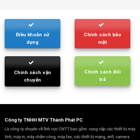
was:
is:
790.000₫.
710.000₫.
Điều khoản sử
Chính sách bảo
dụng
mật
Chính sách đổi
Chính sách vận
trả
chuyển
Công ty TNHH MTV Thành Phát PC
Là công ty chuyên về lĩnh vực CNTT bao gồm: cung cấp các thiết bị máy
tính, máy in, máy chấm công, máy fax, các thiết bị mạng, wifi, camera