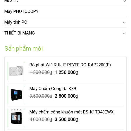
MÁY IN
Máy PHOTOCOPY
Máy tính PC
THIẾT BỊ MẠNG
Sản phẩm mới
Bộ phát Wifi RUIJIE REYEE RG-RAP2200(F)
Original
Current
1.500.000
1.250.000
₫
₫
price
price
was:
is:
Máy Chấm Công RJ K89
1.500.000₫.
1.250.000₫.
Original
Current
3.500.000
2.800.000
₫
₫
price
price
was:
is:
Máy chấm công khuôn mặt DS-K1T343EWX
3.500.000₫.
2.800.000₫.
Original
Current
4.000.000
3.500.000
₫
₫
price
price