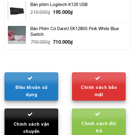
was:
is:
Bàn phím Logitech K120 USB
4.000.000₫.
3.500.000₫.
Original
Current
210.000
195.000
₫
₫
price
price
was:
is:
Bàn Phím Cơ DareU EK1280S Pink White Blue
210.000₫.
195.000₫.
Switch
Original
Current
790.000
710.000
₫
₫
price
price
was:
is:
790.000₫.
710.000₫.
Điều khoản sử
Chính sách bảo
dụng
mật
Chính sách đổi
Chính sách vận
trả
chuyển