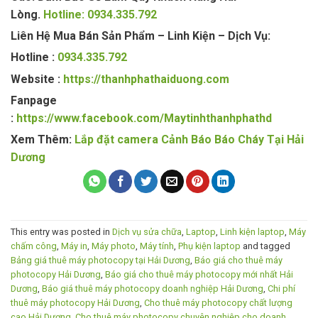
Lòng.
Hotline: 0934.335.792
Liên Hệ Mua Bán Sản Phẩm – Linh Kiện – Dịch Vụ:
Hotline :
0934.335.792
Website :
https://thanhphathaiduong.com
Fanpage
:
https://www.facebook.com/Maytinhthanhphathd
Xem Thêm:
Lắp đặt camera Cảnh Báo Báo Cháy Tại Hải
Dương
This entry was posted in
Dịch vụ sửa chữa
,
Laptop
,
Linh kiện laptop
,
Máy
chấm công
,
Máy in
,
Máy photo
,
Máy tính
,
Phụ kiện laptop
and tagged
Bảng giá thuê máy photocopy tại Hải Dương
,
Báo giá cho thuê máy
photocopy Hải Dương
,
Báo giá cho thuê máy photocopy mới nhất Hải
Dương
,
Báo giá thuê máy photocopy doanh nghiệp Hải Dương
,
Chi phí
thuê máy photocopy Hải Dương
,
Cho thuê máy photocopy chất lượng
cao Hải Dương
,
Cho thuê máy photocopy chuyên nghiệp cho doanh