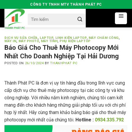
Skip
CÔNG TY TNHH MTV THÀNH PHÁT PC
to
Search
content
for:
DỊCH VỤ SỬA CHỮA
,
LAPTOP
,
LINH KIỆN LAPTOP
,
MÁY CHẤM CÔNG
,
MÁY IN
,
MÁY PHOTO
,
MÁY TÍNH
,
PHỤ KIỆN LAPTOP
Báo Giá Cho Thuê Máy Photocopy Mới
Nhất Cho Doanh Nghiệp Tại Hải Dương
POSTED ON
26/10/2024
BY
THANHPHAT PC
Thành Phát PC là đơn vị uy tín hàng đầu trong lĩnh vực cung
cấp dịch vụ cho thuê máy photocopy tại các công ty và khu
công nghiệp. Với nhiều năm kinh nghiệm, chúng tôi cam kết
mang đến cho khách hàng những giải pháp tối ưu với chi phí
hợp lý nhất. Hãy cùng tham khảo bảng báo giá cho thuê máy
photocopy mới nhất của chúng tôi.
Hotline :
0934.335.792