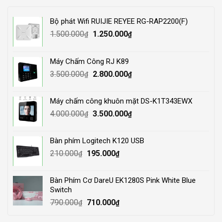
Bộ phát Wifi RUIJIE REYEE RG-RAP2200(F)
Original
Current
1.500.000
1.250.000
₫
₫
price
price
was:
is:
Máy Chấm Công RJ K89
1.500.000₫.
1.250.000₫.
Original
Current
3.500.000
2.800.000
₫
₫
price
price
was:
is:
Máy chấm công khuôn mặt DS-K1T343EWX
3.500.000₫.
2.800.000₫.
Original
Current
4.000.000
3.500.000
₫
₫
price
price
was:
is:
Bàn phím Logitech K120 USB
4.000.000₫.
3.500.000₫.
Original
Current
210.000
195.000
₫
₫
price
price
was:
is:
Bàn Phím Cơ DareU EK1280S Pink White Blue
210.000₫.
195.000₫.
Switch
Original
Current
790.000
710.000
₫
₫
price
price