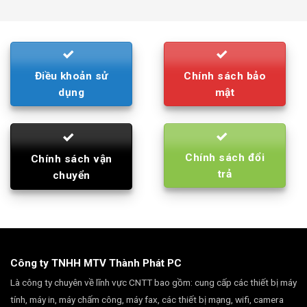
was:
is:
790.000₫.
710.000₫.
Điều khoản sử
Chính sách bảo
dụng
mật
Chính sách đổi
Chính sách vận
trả
chuyển
Công ty TNHH MTV Thành Phát PC
Là công ty chuyên về lĩnh vực CNTT bao gồm: cung cấp các thiết bị máy
tính, máy in, máy chấm công, máy fax, các thiết bị mạng, wifi, camera