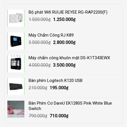
Bộ phát Wifi RUIJIE REYEE RG-RAP2200(F)
Original
Current
1.500.000
1.250.000
₫
₫
price
price
was:
is:
Máy Chấm Công RJ K89
1.500.000₫.
1.250.000₫.
Original
Current
3.500.000
2.800.000
₫
₫
price
price
was:
is:
Máy chấm công khuôn mặt DS-K1T343EWX
3.500.000₫.
2.800.000₫.
Original
Current
4.000.000
3.500.000
₫
₫
price
price
was:
is:
Bàn phím Logitech K120 USB
4.000.000₫.
3.500.000₫.
Original
Current
210.000
195.000
₫
₫
price
price
was:
is:
Bàn Phím Cơ DareU EK1280S Pink White Blue
210.000₫.
195.000₫.
Switch
Original
Current
790.000
710.000
₫
₫
price
price