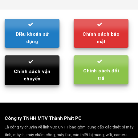
was:
is:
790.000₫.
710.000₫.
Điều khoản sử
Chính sách bảo
dụng
mật
Chính sách đổi
Chính sách vận
trả
chuyển
Công ty TNHH MTV Thành Phát PC
Là công ty chuyên về lĩnh vực CNTT bao gồm: cung cấp các thiết bị máy
tính, máy in, máy chấm công, máy fax, các thiết bị mạng, wifi, camera